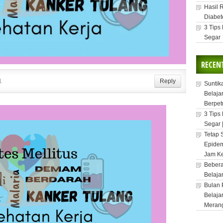
Hasil 
Diabet
3 Tips
Segar
RECEN
1
Reply
Suntik
Belaja
Berpet
3 Tips
Segar 
Tetap 
Epidem
Jam Ke
Bebera
Belaja
Bulan 
Belaja
Meran