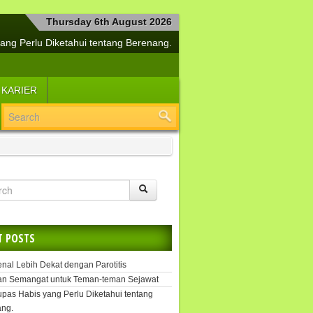
Thursday 6th August 2026
ang Perlu Diketahui tentang Berenang.
a Bersama Si Manis Diabetes Mellitus
buh Tetap Sehat dan Jiwa Selalu Segar
 KARIER
lemen Kesehatan Penangkal Covid-19
Yuk, Segera Tangani Hepatitis.
i Cerdas Menjaga Kesehatan Buah Hati
angkah Efektif untuk Melipur Kesedihan
si Suplemen untuk Daya Tahan Tubuh
Tetap Sehat dengan Kekuatan Pikiran
uk, Kenal Lebih Dekat dengan Parotitis
T POSTS
enal Lebih Dekat dengan Parotitis
an Semangat untuk Teman-teman Sejawat
upas Habis yang Perlu Diketahui tentang
ng.