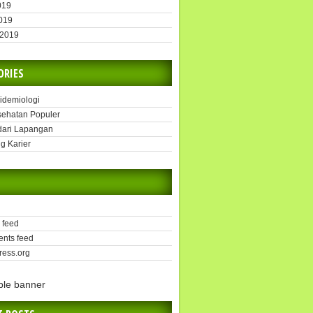
019
2019
 2019
ORIES
pidemiologi
sehatan Populer
dari Lapangan
g Karier
 feed
nts feed
ess.org