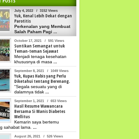
T POSTS
July 4, 2022
/
3152 Views
Yuk, Kenal Lebih Dekat dengan
Parotitis
Perkenalan yang Membuat
Salah Paham Pagi
...
October 17, 2021
/
591 Views
Suntikan Semangat untuk
Teman-teman Sejawat
Menjadi tenaga kesehatan
khususnya di masa
...
September 8, 2021
/
1049 Views
Yuk, Kupas Habis yang Perlu
Diketahui tentang Berenang.
“Segala sesuatu yang di
dalamnya tidak
...
September 1, 2021
/
653 Views
Hasil Resume Wawancara
Bersama Si Manis Diabetes
Mellitus
Kemarin saya bertemu
g sahabat lama.
...
August 26, 2021
/
526 Views