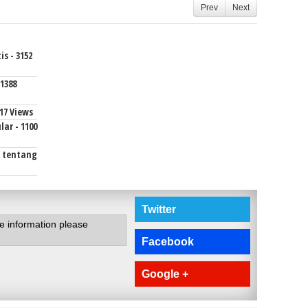
Prev
Next
s - 3152
1388
17 Views
ar - 1100
i tentang
Twitter
te information please
Facebook
Google +