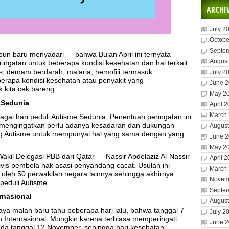
ARCHI
July 2
Octobe
Septe
un baru menyadari — bahwa Bulan April ini ternyata
August
ingatan untuk beberapa kondisi kesehatan dan hal terkait
us, demam berdarah, malaria, hemofili termasuk
July 2
erapa kondisi kesehatan atau penyakit yang
June 
k kita cek bareng.
May 2
e Sedunia
April 
March
ebagai hari peduli Autisme Sedunia. Penentuan peringatan ini
 mengingatkan perlu adanya kesadaran dan dukungan
August
g Autisme untuk mempunyai hal yang sama dengan yang
June 
May 2
 Wakil Delegasi PBB dari Qatar — Nassir Abdelaziz Al-Nassir
April 
ivis pembela hak asasi penyandang cacat. Usulan ini
March
 oleh 50 perwakilan negara lainnya sehingga akhirnya
Novem
 peduli Autisme.
Septe
ernasional
August
ya malah baru tahu beberapa hari lalu, bahwa tanggal 7
July 2
an Internasional. Mungkin karena terbiasa memperingati
June 
ada tanggal 12 November, sehingga hari kesehatan