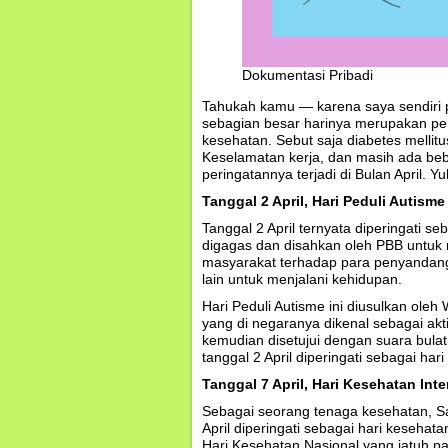
Dokumentasi Pribadi
Tahukah kamu — karena saya sendiri p
sebagian besar harinya merupakan per
kesehatan. Sebut saja diabetes mellit
Keselamatan kerja, dan masih ada beb
peringatannya terjadi di Bulan April. Yu
Tanggal 2 April, Hari Peduli Autism
Tanggal 2 April ternyata diperingati s
digagas dan disahkan oleh PBB untuk
masyarakat terhadap para penyandan
lain untuk menjalani kehidupan.
Hari Peduli Autisme ini diusulkan oleh
yang di negaranya dikenal sebagai akt
kemudian disetujui dengan suara bulat
tanggal 2 April diperingati sebagai hari
Tanggal 7 April, Hari Kesehatan Int
Sebagai seorang tenaga kesehatan, Sa
April diperingati sebagai hari kesehat
Hari Kesehatan Nasional yang jatuh p