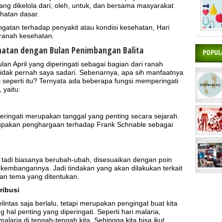
g dikelola dari, oleh, untuk, dan bersama masyarakat
hatan dasar.
gatan terhadap penyakit atau kondisi kesehatan, Hari
ranah kesehatan.
hatan dengan Bulan Penimbangan Balita
POPUL
ulan April yang diperingati sebagai bagian dari ranah
idak pernah saya sadari. Sebenarnya, apa sih manfaatnya
 seperti itu? Ternyata ada beberapa fungsi memperingati
 yaitu:
peringati merupakan tanggal yang penting secara sejarah.
merupakan penghargaan terhadap Frank Schnable sebagai
i tadi biasanya berubah-ubah, disesuaikan dengan poin
rkembangannya. Jadi tindakan yang akan dilakukan terkait
gan tema yang ditentukan.
ribusi
elintas saja berlalu, tetapi merupakan pengingat buat kita
 hal penting yang diperingati. Seperti hari malaria,
ria di tengah-tengah kita. Sehingga kita bisa ikut