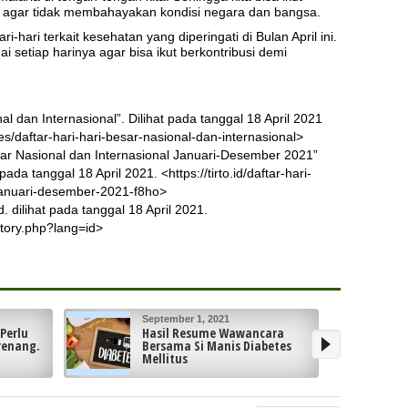
a agar tidak membahayakan kondisi negara dan bangsa.
i-hari terkait kesehatan yang diperingati di Bulan April ini.
setiap harinya agar bisa ikut berkontribusi demi
al dan Internasional”. Dilihat pada tanggal 18 April 2021
es/daftar-hari-hari-besar-nasional-dan-internasional>
Besar Nasional dan Internasional Januari-Desember 2021”
pada tanggal 18 April 2021. <https://tirto.id/daftar-hari-
-januari-desember-2021-f8ho>
. dilihat pada tanggal 18 April 2021.
ctory.php?lang=id>
August 26, 2021
ara
3 Tips Menjaga Tubuh Tetap
betes
Sehat dan Jiwa Selalu Segar