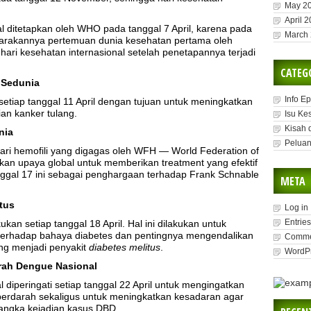
May 2
April 
al ditetapkan oleh WHO pada tanggal 7 April, karena pada
March
ggarakannya pertemuan dunia kesehatan pertama oleh
ri kesehatan internasional setelah penetapannya terjadi
CATEG
g Sedunia
Info E
 setiap tanggal 11 April dengan tujuan untuk meningkatkan
an kanker tulang.
Isu Ke
Kisah 
nia
Peluan
ari hemofili yang digagas oleh WFH — World Federation of
n upaya global untuk memberikan treatment yang efektif
anggal 17 ini sebagai penghargaan terhadap Frank Schnable
META
itus
Log in
Entries
ukan setiap tanggal 18 April. Hal ini dilakukan untuk
erhadap bahaya diabetes dan pentingnya mengendalikan
Comme
ng menjadi penyakit
diabetes melitus
.
WordPr
arah Dengue Nasional
iperingati setiap tanggal 22 April untuk mengingatkan
erdarah sekaligus untuk meningkatkan kesadaran agar
 angka kejadian kasus DBD.