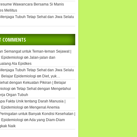
Resume Wawancara Bersama Si Manis
es Mellitus
 Menjaga Tubuh Tetap Sehat dan Jiwa Selalu
T COMMENTS
an Semangat untuk Teman-teman Sejawat |
r Epidemiologi
on
Jalan-jalan dan
ualang Ala Epidkes
 Menjaga Tubuh Tetap Sehat dan Jiwa Selalu
| Belajar Epidemiologi
on
Diet, yuk…
Sehat dengan Kekuatan Pikiran | Belajar
iologi
on
Tetap Sehat dengan Mengetahui
rja Organ Tubuh
pa Fakta Unik tentang Darah Manusia |
r Epidemiologi
on
Mengenal Anemia
Peringatan untuk Banyak Kondisi Kesehatan |
r Epidemiologi
on
Ada yang Diam-Diam
gkak Naik