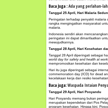
Baca Juga :
Ada yang perlahan-lah
Tanggal 25 April, Hari Malaria Sedun
Peringatan terhadap penyakit malaria d
rangka mengingatkan masyarakat unt
malaria.
Indonesia sendiri akan mencanangkan
peringatan ini dapat dimanfaatkan un
mewujudkannya.
Tanggal 28 April, Hari Kesehatan da
Tanggal 28 April diperingati sebagai h
world day for safety and health at work
mempromosikan kesehatan dan kesela
Hari itu juga diperingati sebagai inter
commemoration day (ICD) for dead and 
kecelakaan kerja dan resiko kesehatan
Baca juga:
Waspada Intaian Penyak
Tanggal 29 April, Hari Posyandu
Hari Posyandu memang bukan peringat
merupakan kependekan dari Pos Pela
program kesehatan. Hingga kini, Posy