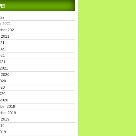
VES
022
r 2021
mber 2021
 2021
021
2021
021
2021
 2021
 2020
2020
020
2020
 2020
ber 2019
mber 2019
 2019
019
2019