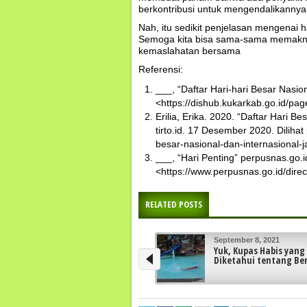
berkontribusi untuk mengendalikanny
Nah, itu sedikit penjelasan mengenai har
Semoga kita bisa sama-sama memaknai 
kemaslahatan bersama
Referensi:
___, “Daftar Hari-hari Besar Nasion
<https://dishub.kukarkab.go.id/pag
Erilia, Erika. 2020. “Daftar Hari 
tirto.id. 17 Desember 2020. Dilihat 
besar-nasional-dan-internasional
___, “Hari Penting” perpusnas.go.id
<https://www.perpusnas.go.id/dire
RELATED POSTS
September 1, 2021
Hasil Resume Wawanc
Bersama Si Manis Dia
Mellitus