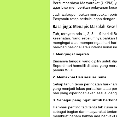
Bersumberdaya Masyarakat (UKBM) yan
agar bisa memberikan pelayanan kese
Jadi, walaupun bukan merupakan perin
Posyandu tetap berhubungan dengan 
Baca juga:
Menapis Masalah Kese
Tuh, ternyata ada 1, 2, 3 … 9 hari di B
kesehatan. Yang sebelumnya bahkan t
mengingat atau memperingati hari-hari
hari-hari nasional atau internasional ini,
1.Mengingat sejarah
Biasanya tanggal yang dipilih untuk di
Seperti hari hemofili di atas, yang 
pendiri WFH.
2. Memaknai Hari sesuai Tema
Setiap tahun tema peringatan hari-har
yang menjadi fokus perbaikan atau pe
hari yang diperingati akan sesuai den
3. Sebagai pengingat untuk berkont
Hari-hari penting tadi tentu tak cuma s
sebagai bagian dari masyarakat tentang
membuat paham bahwa ada penyakit mala