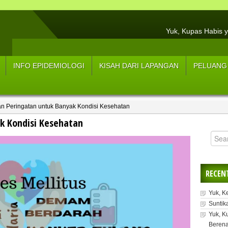
Yuk, Kupas Habis y
Hasil Resume Wawancar
3 Tips Menjaga Tu
INFO EPIDEMIOLOGI
KISAH DARI LAPANGAN
PELUANG
Sup
5 Strateg
an Peringatan untuk Banyak Kondisi Kesehatan
5 L
k Kondisi Kesehatan
Manfaat Konsum
Y
RECEN
Yuk, K
Suntik
Yuk, K
Berena