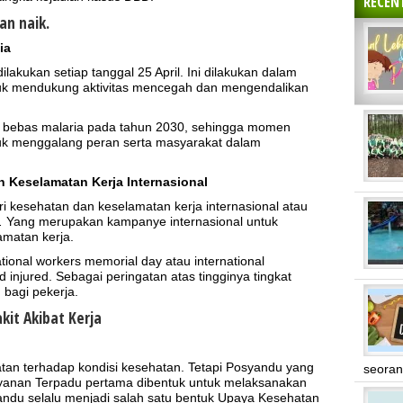
RECEN
an naik.
ia
ilakukan setiap tanggal 25 April. Ini dilakukan dalam
uk mendukung aktivitas mencegah dan mengendalikan
 bebas malaria pada tahun 2030, sehingga momen
tuk menggalang peran serta masyarakat dalam
n Keselamatan Kerja Internasional
ari kesehatan dan keselamatan kerja internasional atau
.
Yang merupakan kampanye internasional untuk
matan kerja.
national workers memorial day atau international
injured. Sebagai peringatan atas tingginya tingkat
 bagi pekerja.
it Akibat Kerja
an terhadap kondisi kesehatan. Tetapi Posyandu yang
seoran
yanan Terpadu pertama dibentuk untuk melaksanakan
andu selalu menjadi salah satu bentuk Upaya Kesehatan