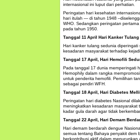
internasional ini luput dari perhatian.
Peringatan hari kesehatan internasion
hari itulah — di tahun 1948 –diselen
WHO. Sedangkan peringatan pertama ha
pada tahun 1950.
Tanggal 11 April Hari Kanker Tulan
Hari kanker tulang sedunia diperingati
kesadaran masyarakat terhadap kejadi
Tanggal 17 April, Hari Hemofili Sedu
Pada tanggal 17 dunia memperingati h
Hemophily dalam rangka mempromosika
untuk penderita hemofili. Pemilihan t
sebagai pendiri WFH.
Tanggal 18 April, Hari Diabetes Mell
Peringatan hari diabetes Nasional dilak
meningkatkan kesadaran masyarakat t
kadar gula darah agar tidak berkemba
Tanggal 22 April, Hari Demam Berd
Hari demam berdarah dengue Nasional d
semua tentang Bahaya penyakit dem b
berkontribusi aktif dalam menurunkan