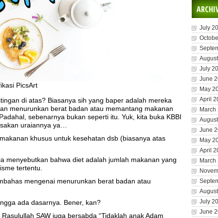
ARCHI
July 2
Octobe
Septe
August
July 2
June 
kasi PicsArt
May 2
April 
stingan di atas? Biasanya sih yang baper adalah mereka
engan menurunkan berat badan atau memantang makanan
March
 Padahal, sebenarnya bukan seperti itu. Yuk, kita buka KBBI
August
lisakan uraiannya ya…
June 
an makanan khusus untuk kesehatan dsb (biasanya atas
May 2
April 
ia menyebutkan bahwa diet adalah jumlah makanan yang
March
isme tertentu.
Novem
embahas mengenai menurunkan berat badan atau
Septe
August
July 2
a ngga ada dasarnya. Bener, kan?
June 
ita Rasulullah SAW juga bersabda “Tidaklah anak Adam