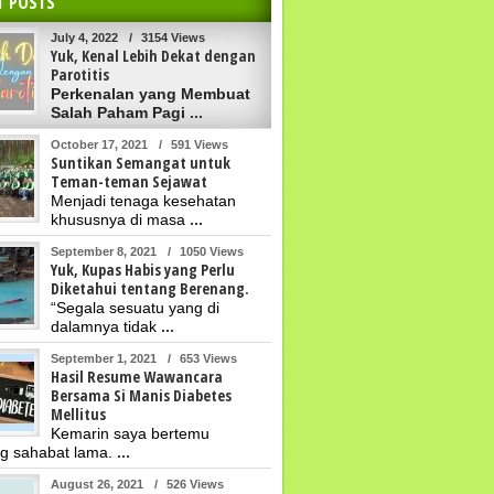
T POSTS
July 4, 2022
/
3154 Views
Yuk, Kenal Lebih Dekat dengan
Parotitis
Perkenalan yang Membuat
Salah Paham Pagi
...
October 17, 2021
/
591 Views
Suntikan Semangat untuk
Teman-teman Sejawat
Menjadi tenaga kesehatan
khususnya di masa
...
September 8, 2021
/
1050 Views
Yuk, Kupas Habis yang Perlu
Diketahui tentang Berenang.
“Segala sesuatu yang di
dalamnya tidak
...
September 1, 2021
/
653 Views
Hasil Resume Wawancara
Bersama Si Manis Diabetes
Mellitus
Kemarin saya bertemu
g sahabat lama.
...
August 26, 2021
/
526 Views