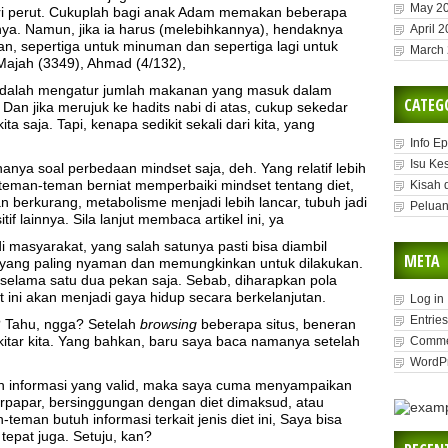
May 2
ri perut. Cukuplah bagi anak Adam memakan beberapa
. Namun, jika ia harus (melebihkannya), hendaknya
April 
nan, sepertiga untuk minuman dan sepertiga lagi untuk
March
 Majah (3349), Ahmad (4/132),
a, adalah mengatur jumlah makanan yang masuk dalam
CATEG
Dan jika merujuk ke hadits nabi di atas, cukup sekedar
 saja. Tapi, kenapa sedikit sekali dari kita, yang
Info E
Isu Ke
 hanya soal perbedaan mindset saja, deh. Yang relatif lebih
 teman-teman berniat memperbaiki mindset tentang diet,
Kisah 
 berkurang, metabolisme menjadi lebih lancar, tubuh jadi
Peluan
tif lainnya. Sila lanjut membaca artikel ini, ya
di masyarakat, yang salah satunya pasti bisa diambil
META
lih yang paling nyaman dan memungkinkan untuk dilakukan.
 selama satu dua pekan saja. Sebab, diharapkan pola
 ini akan menjadi gaya hidup secara berkelanjutan.
Log in
Entries
ih? Tahu, ngga? Setelah
browsing
beberapa situs, beneran
ekitar kita. Yang bahkan, baru saya baca namanya setelah
Comme
WordPr
n informasi yang valid, maka saya cuma menyampaikan
erpapar, bersinggungan dengan diet dimaksud, atau
teman butuh informasi terkait jenis diet ini, Saya bisa
epat juga. Setuju, kan?