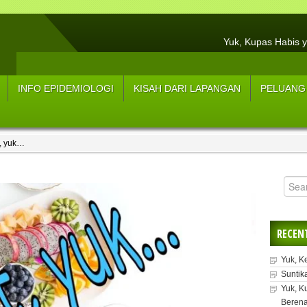
Yuk, Kupas Habis y
Hasil Resume Wawancar
3 Tips Menjaga Tu
INFO EPIDEMIOLOGI
KISAH DARI LAPANGAN
PELUANG
Sup
5 Strateg
t, yuk…
5 L
Manfaat Konsum
Y
RECEN
Yuk, K
Suntik
Yuk, K
Berena