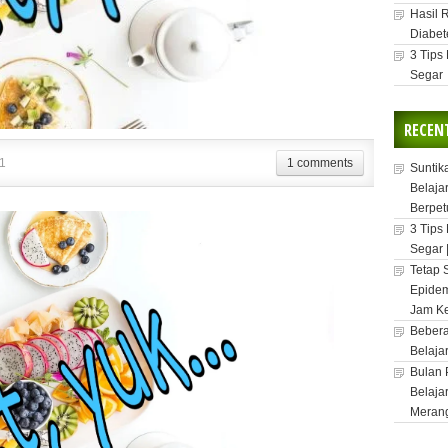
Hasil 
Diabet
3 Tips
Segar
RECEN
1
1 comments
Suntik
Belaja
Berpet
3 Tips
Segar 
Tetap 
Epidem
Jam Ke
Bebera
Belaja
Bulan 
Belaja
Meran