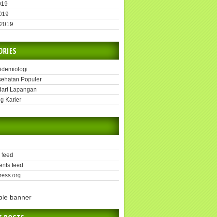
019
2019
 2019
ORIES
pidemiologi
sehatan Populer
dari Lapangan
g Karier
 feed
nts feed
ess.org