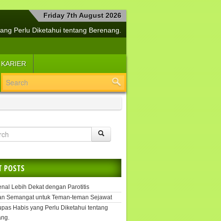
Friday 7th August 2026
ang Perlu Diketahui tentang Berenang.
a Bersama Si Manis Diabetes Mellitus
buh Tetap Sehat dan Jiwa Selalu Segar
 KARIER
lemen Kesehatan Penangkal Covid-19
Yuk, Segera Tangani Hepatitis.
i Cerdas Menjaga Kesehatan Buah Hati
angkah Efektif untuk Melipur Kesedihan
si Suplemen untuk Daya Tahan Tubuh
Tetap Sehat dengan Kekuatan Pikiran
uk, Kenal Lebih Dekat dengan Parotitis
T POSTS
enal Lebih Dekat dengan Parotitis
an Semangat untuk Teman-teman Sejawat
upas Habis yang Perlu Diketahui tentang
ng.