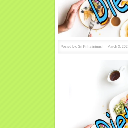
Posted by:
Sri Prihatiningsih
March 3, 202