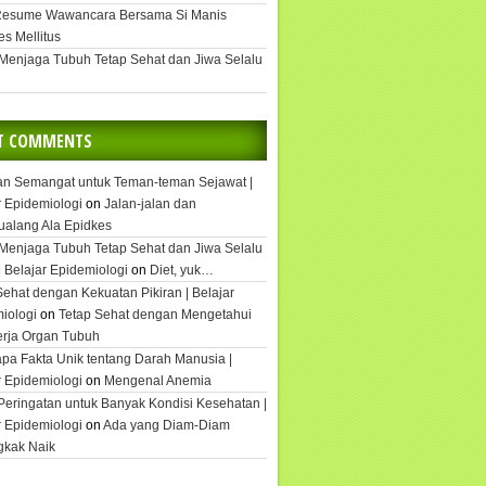
Resume Wawancara Bersama Si Manis
es Mellitus
 Menjaga Tubuh Tetap Sehat dan Jiwa Selalu
T COMMENTS
an Semangat untuk Teman-teman Sejawat |
r Epidemiologi
on
Jalan-jalan dan
ualang Ala Epidkes
 Menjaga Tubuh Tetap Sehat dan Jiwa Selalu
| Belajar Epidemiologi
on
Diet, yuk…
Sehat dengan Kekuatan Pikiran | Belajar
iologi
on
Tetap Sehat dengan Mengetahui
rja Organ Tubuh
pa Fakta Unik tentang Darah Manusia |
r Epidemiologi
on
Mengenal Anemia
Peringatan untuk Banyak Kondisi Kesehatan |
r Epidemiologi
on
Ada yang Diam-Diam
gkak Naik