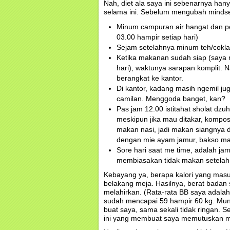
Nah, diet ala saya ini sebenarnya ha
selama ini. Sebelum mengubah mindset 
Minum campuran air hangat dan pe
03.00 hampir setiap hari)
Sejam setelahnya minum teh/coklat
Ketika makanan sudah siap (saya m
hari), waktunya sarapan komplit. 
berangkat ke kantor.
Di kantor, kadang masih ngemil 
camilan. Menggoda banget, kan?
Pas jam 12.00 istitahat sholat dzu
meskipun jika mau ditakar, komposi
makan nasi, jadi makan siangnya d
dengan mie ayam jamur, bakso mal
Sore hari saat me time, adalah ja
membiasakan tidak makan setelah
Kebayang ya, berapa kalori yang masu
belakang meja. Hasilnya, berat badan
melahirkan. (Rata-rata BB saya adala
sudah mencapai 59 hampir 60 kg. Mun
buat saya, sama sekali tidak ringan. S
ini yang membuat saya memutuskan m