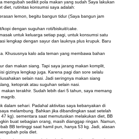
nya mengubah sedikit pola makan yang sudah Saya lakukan
diet, rutinitas konsumsi saya adalah:
rasan lemon, begitu bangun tidur (Saya bangun jam
/kopi dengan suguhan roti/biskuit/cake.
asak untuk keluarga setiap pagi, untuk konsumsi satu
Nasi lengkap dengan sayur dan lauknya plus krupuk. Baru
juga. Khususnya kalo ada teman yang membawa bahan
hur dan makan siang. Tapi saya jarang makan komplit,
si gizinya lengkap juga. Karena pagi dan sore selalu
iusahakan selain nasi. Jadi seringnya makan siang
ang, ketoprak atau suguhan selain nasi.
m makan terakhir. Sudah lebih dari 5 tahun, saya memang
 magrib.
k dalam sehari. Padahal aktivitas saya kebanyakan di
 saya melambung. Bahkan jika dibandingkan saat setelah
h 47 kg). sementara saat memutuskan melakukan diet, BB
gkin buat sebagian orang, masih dianggap ringan. Namun,
ebab BB tertinggi saat hamil pun, hanya 53 kg. Jadi, alasan
engubah pola diet.