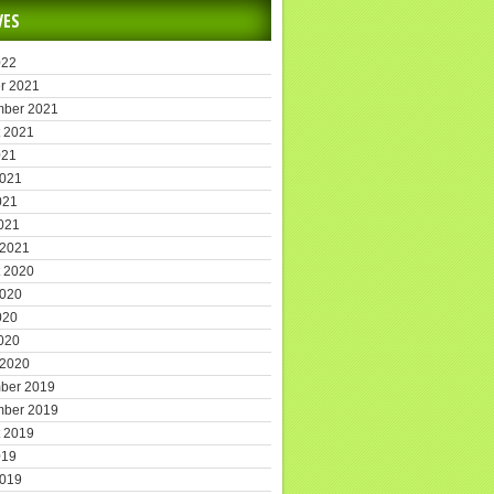
VES
022
r 2021
mber 2021
 2021
021
2021
021
2021
 2021
 2020
2020
020
2020
 2020
ber 2019
mber 2019
 2019
019
2019