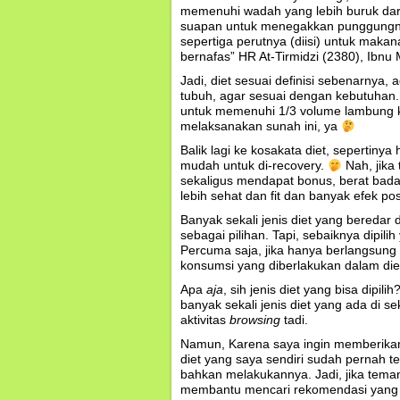
memenuhi wadah yang lebih buruk da
suapan untuk menegakkan punggungnya
sepertiga perutnya (diisi) untuk maka
bernafas” HR At-Tirmidzi (2380), Ibnu
Jadi, diet sesuai definisi sebenarny
tubuh, agar sesuai dengan kebutuhan. 
untuk memenuhi 1/3 volume lambung kita
melaksanakan sunah ini, ya
Balik lagi ke kosakata diet, sepertinya
mudah untuk di-recovery.
Nah, jika
sekaligus mendapat bonus, berat badan
lebih sehat dan fit dan banyak efek posi
Banyak sekali jenis diet yang beredar 
sebagai pilihan. Tapi, sebaiknya dipi
Percuma saja, jika hanya berlangsung
konsumsi yang diberlakukan dalam diet
Apa
aja
, sih
jenis diet yang bisa dipil
banyak sekali jenis diet yang ada di s
aktivitas
browsing
tadi.
Namun, Karena saya ingin memberika
diet yang saya sendiri sudah pernah t
bahkan melakukannya. Jadi, jika teman-
membantu mencari rekomendasi yang t