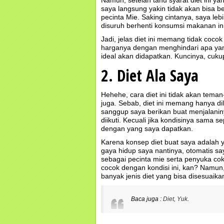
saya langsung yakin tidak akan bisa 
pecinta Mie. Saking cintanya, saya leb
disuruh berhenti konsumsi makanan ini
Jadi, jelas diet ini memang tidak coc
harganya dengan menghindari apa yang
ideal akan didapatkan. Kuncinya, cuk
2. Diet Ala Saya
Hehehe, cara diet ini tidak akan tem
juga. Sebab, diet ini memang hanya di
sanggup saya berikan buat menjalani
diikuti. Kecuali jika kondisinya sama 
dengan yang saya dapatkan.
Karena konsep diet buat saya adalah y
gaya hidup saya nantinya, otomatis sa
sebagai pecinta mie serta penyuka cok
cocok dengan kondisi ini, kan? Namun
banyak jenis diet yang bisa disesuaika
Baca juga :
Diet, Yuk
.