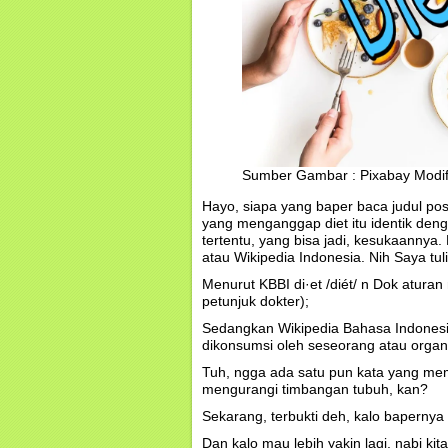
Sumber Gambar : Pixabay Modifi
Hayo, siapa yang baper baca judul po
yang menganggap diet itu identik d
tertentu, yang bisa jadi, kesukaannya.
atau Wikipedia Indonesia. Nih Saya tu
Menurut KBBI di·et /diét/ n Dok atur
petunjuk dokter);
Sedangkan Wikipedia Bahasa Indones
dikonsumsi oleh seseorang atau organ
Tuh, ngga ada satu pun kata yang m
mengurangi timbangan tubuh, kan?
Sekarang, terbukti deh, kalo baperny
Dan kalo mau lebih yakin lagi, nabi k