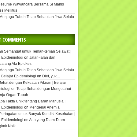
Resume Wawancara Bersama Si Manis
es Mellitus
 Menjaga Tubuh Tetap Sehat dan Jiwa Selalu
T COMMENTS
an Semangat untuk Teman-teman Sejawat |
r Epidemiologi
on
Jalan-jalan dan
ualang Ala Epidkes
 Menjaga Tubuh Tetap Sehat dan Jiwa Selalu
| Belajar Epidemiologi
on
Diet, yuk…
Sehat dengan Kekuatan Pikiran | Belajar
iologi
on
Tetap Sehat dengan Mengetahui
rja Organ Tubuh
pa Fakta Unik tentang Darah Manusia |
r Epidemiologi
on
Mengenal Anemia
Peringatan untuk Banyak Kondisi Kesehatan |
r Epidemiologi
on
Ada yang Diam-Diam
gkak Naik