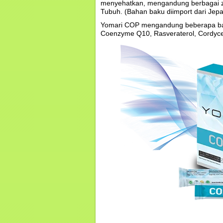
menyehatkan, mengandung berbagai za
Tubuh. (Bahan baku diimport dari Jep
Yomari COP mengandung beberapa bah
Coenzyme Q10, Rasveraterol, Cordyc