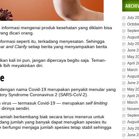
ARCHI
July 2
Octobe
n informasi mengenai produk kesehatan yang diklaim bisa
Septe
ang dicari orang.
August
 informasi seperti itu, terkadang menyesatan. Sehingga
July 2
ear and Clarify
setiap berita yang menyampaikan berita
June 
May 2
an kali ini pun, jangan dipercaya begitu saja. Teman-
April 
k lbih meyakinkan diri.
March
se
August
June 
n dengan nama Covid-19 merupakan penyakit menular yang
May 2
atory Syndrome Coronavirus 2 (SARS-CoV-2).
April 
March
n virus — termasuk Covid-19 — merupakan
self limiting
irinya sendiri.
Novem
Septe
alamiah berkembang biak secara terus menerus untuk
dang jumlah yang banyak dapat merugikan spesies itu
August
e
berfungsi menjaga jumlah spesies tetap stabil sehingga
July 2
June 