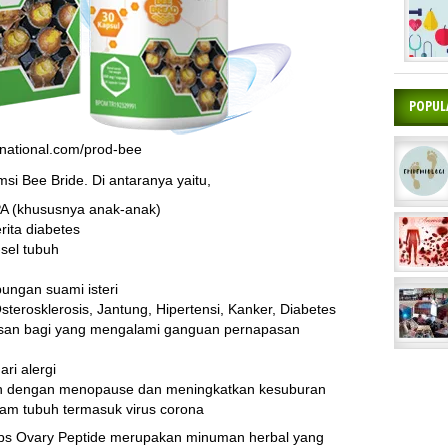
POPUL
rnational.com/prod-bee
i Bee Bride. Di antaranya yaitu,
A (khususnya anak-anak)
ita diabetes
sel tubuh
ungan suami isteri
terosklerosis, Jantung, Hipertensi, Kanker, Diabetes
an bagi yang mengalami ganguan pernapasan
i alergi
n dengan menopause dan meningkatkan kesuburan
lam tubuh termasuk virus corona
s Ovary Peptide merupakan minuman herbal yang