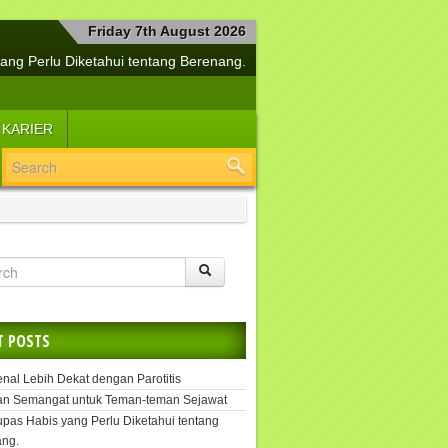
Friday 7th August 2026
ang Perlu Diketahui tentang Berenang.
a Bersama Si Manis Diabetes Mellitus
buh Tetap Sehat dan Jiwa Selalu Segar
 KARIER
lemen Kesehatan Penangkal Covid-19
Yuk, Segera Tangani Hepatitis.
i Cerdas Menjaga Kesehatan Buah Hati
angkah Efektif untuk Melipur Kesedihan
si Suplemen untuk Daya Tahan Tubuh
Tetap Sehat dengan Kekuatan Pikiran
uk, Kenal Lebih Dekat dengan Parotitis
T POSTS
enal Lebih Dekat dengan Parotitis
an Semangat untuk Teman-teman Sejawat
upas Habis yang Perlu Diketahui tentang
ng.