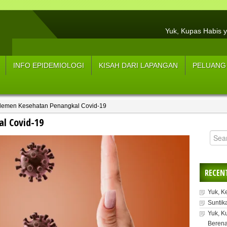
Yuk, Kupas Habis y
Hasil Resume Wawancar
3 Tips Menjaga Tu
INFO EPIDEMIOLOGI
KISAH DARI LAPANGAN
PELUANG
Sup
5 Strateg
lemen Kesehatan Penangkal Covid-19
5 L
l Covid-19
Manfaat Konsum
Y
RECEN
Yuk, K
Suntik
Yuk, K
Berena