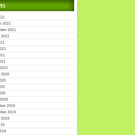
VES
022
r 2021
mber 2021
 2021
021
2021
021
2021
 2021
 2020
2020
020
2020
 2020
ber 2019
mber 2019
 2019
019
2019