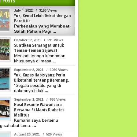
T POSTS
July 4, 2022
/
3158 Views
Yuk, Kenal Lebih Dekat dengan
Parotitis
Perkenalan yang Membuat
Salah Paham Pagi
...
October 17, 2021
/
591 Views
Suntikan Semangat untuk
Teman-teman Sejawat
Menjadi tenaga kesehatan
khususnya di masa
...
September 8, 2021
/
1050 Views
Yuk, Kupas Habis yang Perlu
Diketahui tentang Berenang.
“Segala sesuatu yang di
dalamnya tidak
...
September 1, 2021
/
653 Views
Hasil Resume Wawancara
Bersama Si Manis Diabetes
Mellitus
Kemarin saya bertemu
g sahabat lama.
...
August 26, 2021
/
526 Views