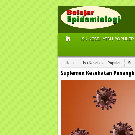
ISU KESEHATAN POPULER
Home
Isu Kesehatan Populer
Sup
Suplemen Kesehatan Penangka