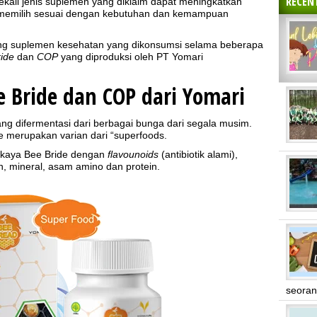
RECEN
kali jenis suplemen yang diklaim dapat meningkatkan
 memilih sesuai dengan kebutuhan dan kemampuan
ntang suplemen kesehatan yang dikonsumsi selama beberapa
ride
dan
COP
yang diproduksi oleh PT Yomari
 Bride dan COP dari Yomari
ng difermentasi dari berbagai bunga dari segala musim.
 merupakan varian dari “superfoods.
rkaya Bee Bride dengan
flavounoids
(antibiotik alami),
in, mineral, asam amino dan protein.
seoran