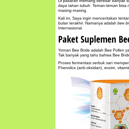
Di pasaran memang beredar banyak se
daya tahan tubuh. Teman-teman bisa
masing-masing.
Kali ini, Saya ingin menceritakan te
bulan terakhir. Namanya adalah
bee b
Internasional.
Paket Suplemen Bee
Yomari Bee Bride adalah Bee Pollen ya
Tak banyak yang tahu bahwa Bee Bride
Proses fermentasi serbuk sari mempe
Fhenolics (anti-oksidan), enzim, vitam