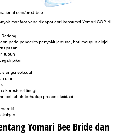
rnational.com/prod-bee
nyak manfaat yang didapat dari konsumsi Yomari COP, di
ti Radang
gan pada penderita penyakit jantung, hati maupun ginjal
rnapasan
n tubuh
cegah pikun
sfungsi seksual
n dini
as
a koresterol tinggi
 sel tubuh terhadap proses oksidasi
neratif
 oksigen
tentang Yomari Bee Bride dan