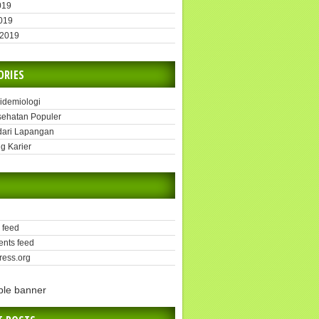
019
2019
 2019
ORIES
pidemiologi
sehatan Populer
dari Lapangan
g Karier
 feed
nts feed
ess.org