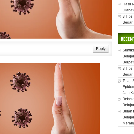
Hasil 
Diabet
3 Tips
Segar
RECEN
1
Reply
Suntik
Belaja
Berpet
3 Tips
Segar 
Tetap 
Epidem
Jam Ke
Bebera
Belaja
Bulan 
Belaja
Meran