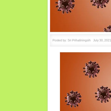
Posted by:
Sri Prihatiningsih
July 30, 202