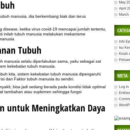
ubuh
May 2
April 
March
 tubuh manusia, dia berkembang biak dan terus
 disease, ketika virus covid-19 mencapai jumlah tertentu,
CATEG
nti inilah tubuh manusia melakukan mekanisme
manusia
Info E
anan Tubuh
Isu Ke
Kisah 
Peluan
 manusia selalu diperlakukan sama, yaitu sebagai zat
stem kekebalan tubuh manusia.
ubuh kita, sistem kekebalan tubuh manusia dipengaruhi
META
isi dan Faktor tubuh manusia itu sendiri.
yakit, bisa jadi sedang berada pada kondisi tidak optimal
Log in
zat tambahan atau suplemen sehingga fungsi
Entries
Comme
an untuk Meningkatkan Daya
WordPr