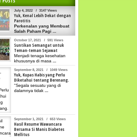
T POSTS
July 4, 2022
/
3147 Views
Yuk, Kenal Lebih Dekat dengan
Parotitis
Perkenalan yang Membuat
Salah Paham Pagi
...
October 17, 2021
/
591 Views
Suntikan Semangat untuk
Teman-teman Sejawat
Menjadi tenaga kesehatan
khususnya di masa
...
September 8, 2021
/
1049 Views
Yuk, Kupas Habis yang Perlu
Diketahui tentang Berenang.
“Segala sesuatu yang di
dalamnya tidak
...
September 1, 2021
/
653 Views
Hasil Resume Wawancara
Bersama Si Manis Diabetes
Mellitus