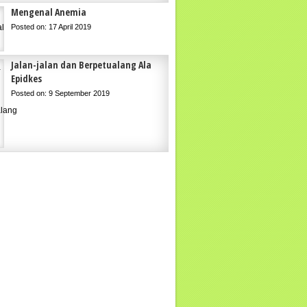
Mengenal Anemia
Posted on: 17 April 2019
Jalan-jalan dan Berpetualang Ala
Epidkes
Posted on: 9 September 2019
May 11, 2021
July 15, 2021
Bara Covid-19 di Majalengka
4 Tips Cara Bertahan 
Gelombang Baru Covid