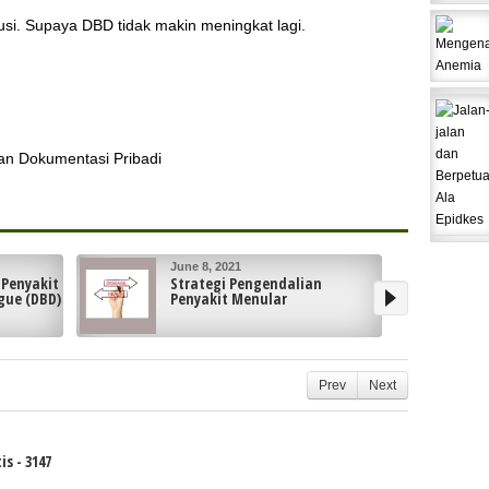
usi. Supaya DBD tidak makin meningkat lagi.
an Dokumentasi Pribadi
May 24, 2021
n
Mengantisipasi Terjadinya
Keracunan Pangan
Prev
Next
s - 3147