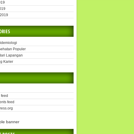
019
2019
 2019
ORIES
pidemiologi
sehatan Populer
dari Lapangan
g Karier
 feed
nts feed
ess.org