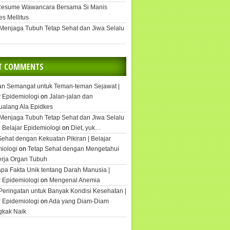
Resume Wawancara Bersama Si Manis
es Mellitus
 Menjaga Tubuh Tetap Sehat dan Jiwa Selalu
T COMMENTS
an Semangat untuk Teman-teman Sejawat |
r Epidemiologi
on
Jalan-jalan dan
ualang Ala Epidkes
 Menjaga Tubuh Tetap Sehat dan Jiwa Selalu
| Belajar Epidemiologi
on
Diet, yuk…
Sehat dengan Kekuatan Pikiran | Belajar
iologi
on
Tetap Sehat dengan Mengetahui
rja Organ Tubuh
pa Fakta Unik tentang Darah Manusia |
r Epidemiologi
on
Mengenal Anemia
Peringatan untuk Banyak Kondisi Kesehatan |
r Epidemiologi
on
Ada yang Diam-Diam
gkak Naik