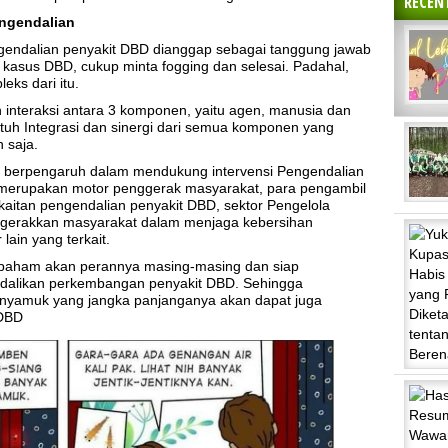
RECEN
engendalian
engendalian penyakit DBD dianggap sebagai tanggung jawab
 kasus DBD, cukup minta fogging dan selesai. Padahal,
eks dari itu.
 interaksi antara 3 komponen, yaitu agen, manusia dan
butuh Integrasi dan sinergi dari semua komponen yang
 saja.
berpengaruh dalam mendukung intervensi Pengendalian
 merupakan motor penggerak masyarakat, para pengambil
kaitan pengendalian penyakit DBD, sektor Pengelola
ggerakkan masyarakat dalam menjaga kebersihan
ain yang terkait.
i paham akan perannya masing-masing dan siap
endalikan perkembangan penyakit DBD. Sehingga
nyamuk yang jangka panjanganya akan dapat juga
 DBD