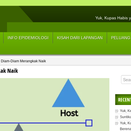
Yuk, Kupas Habis y
Hasil Resume Wawancar
3 Tips Menjaga Tu
INFO EPIDEMIOLOGI
KISAH DARI LAPANGAN
PELUANG
Sup
5 Strateg
 Diam-Diam Merangkak Naik
5 L
ak Naik
Manfaat Konsum
Y
RECEN
Yuk, K
Suntik
Yuk, K
Berena