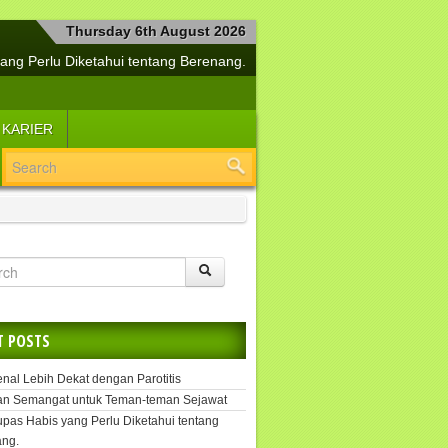
Thursday 6th August 2026
ang Perlu Diketahui tentang Berenang.
a Bersama Si Manis Diabetes Mellitus
buh Tetap Sehat dan Jiwa Selalu Segar
 KARIER
lemen Kesehatan Penangkal Covid-19
Yuk, Segera Tangani Hepatitis.
i Cerdas Menjaga Kesehatan Buah Hati
angkah Efektif untuk Melipur Kesedihan
si Suplemen untuk Daya Tahan Tubuh
Tetap Sehat dengan Kekuatan Pikiran
uk, Kenal Lebih Dekat dengan Parotitis
T POSTS
enal Lebih Dekat dengan Parotitis
an Semangat untuk Teman-teman Sejawat
upas Habis yang Perlu Diketahui tentang
ng.