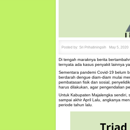
Posted by:
Sri Prihatiningsih
May 5, 2020
Di tengah maraknya berita bertambahny
ternyata ada kasus penyakit lainnya y
Sementara pandemi Covid-19 belum bi
berdarah dengue diam-diam mulai mer
pembatasan fisik dan sosial, penyelidik
harus dilakukan, agar pengendalian pen
Untuk Kabupaten Majalengka sendiri, 
sampai akhir April Lalu, angkanya me
periode tahun lalu.