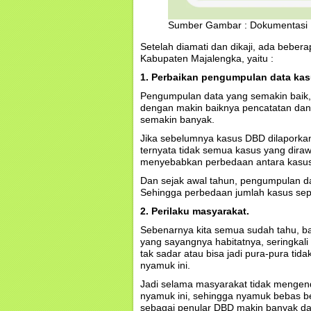
Sumber Gambar : Dokumentasi 
Setelah diamati dan dikaji, ada bebe
Kabupaten Majalengka, yaitu :
1. Perbaikan pengumpulan data kas
Pengumpulan data yang semakin baik,
dengan makin baiknya pencatatan dan
semakin banyak.
Jika sebelumnya kasus DBD dilaporka
ternyata tidak semua kasus yang diraw
menyebabkan perbedaan antara kasus 
Dan sejak awal tahun, pengumpulan d
Sehingga perbedaan jumlah kasus sepert
2. Perilaku masyarakat.
Sebenarnya kita semua sudah tahu, ba
yang sayangnya habitatnya, seringkali 
tak sadar atau bisa jadi pura-pura tid
nyamuk ini.
Jadi selama masyarakat tidak mengend
nyamuk ini, sehingga nyamuk bebas be
sebagai penular DBD makin banyak dan