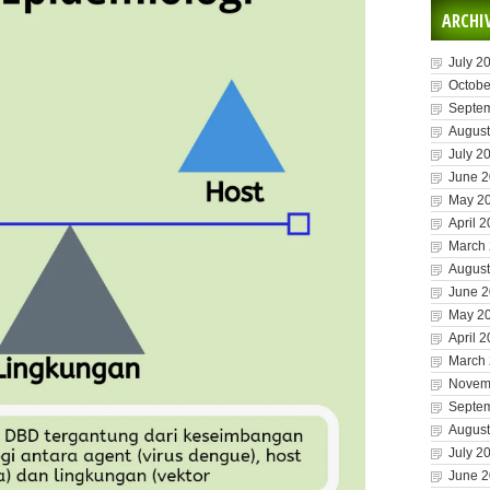
ARCHI
July 2
Octobe
Septe
August
July 2
June 
May 2
April 
March
August
June 
May 2
April 
March
Novem
Septe
August
July 2
June 