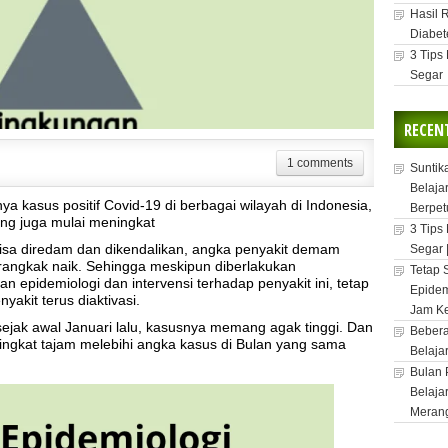
Hasil 
Diabet
3 Tips
Segar
RECEN
1 comments
Suntik
Belaja
a kasus positif Covid-19 di berbagai wilayah di Indonesia,
Berpet
ang juga mulai meningkat
3 Tips
sa diredam dan dikendalikan, angka penyakit demam
Segar 
angkak naik. Sehingga meskipun diberlakukan
Tetap 
an epidemiologi dan intervensi terhadap penyakit ini, tetap
Epidem
yakit terus diaktivasi.
Jam Ke
sejak awal Januari lalu, kasusnya memang agak tinggi. Dan
Bebera
ningkat tajam melebihi angka kasus di Bulan yang sama
Belaja
Bulan 
Belaja
Meran