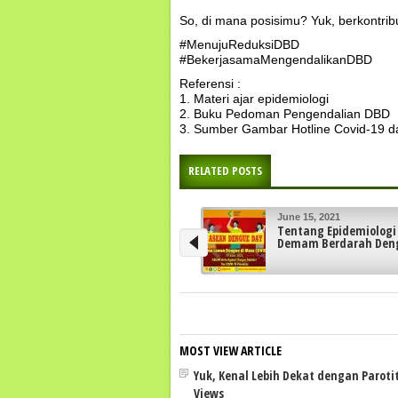
So, di mana posisimu? Yuk, berkontrib
#MenujuReduksiDBD
#BekerjasamaMengendalikanDBD
Referensi :
1. Materi ajar epidemiologi
2. Buku Pedoman Pengendalian DBD
3. Sumber Gambar Hotline Covid-19 d
RELATED POSTS
June 8, 2021
Strategi Pengendalia
Penyakit Menular
MOST VIEW ARTICLE
Yuk, Kenal Lebih Dekat dengan Parotiti
Views