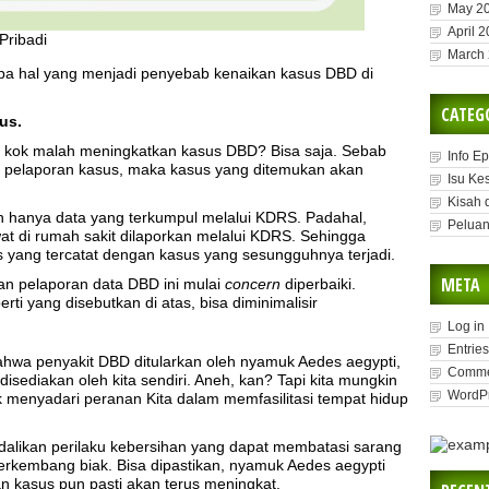
May 2
April 
Pribadi
March
rapa hal yang menjadi penyebab kenaikan kasus DBD di
CATEG
us.
 kok malah meningkatkan kasus DBD? Bisa saja. Sebab
Info E
 pelaporan kasus, maka kasus yang ditemukan akan
Isu Ke
Kisah 
n hanya data yang terkumpul melalui KDRS. Padahal,
Peluan
at di rumah sakit dilaporkan melalui KDRS. Sehingga
yang tercatat dengan kasus yang sesungguhnya terjadi.
META
an pelaporan data DBD ini mulai
concern
diperbaiki.
i yang disebutkan di atas, bisa diminimalisir
Log in
Entries
hwa penyakit DBD ditularkan oleh nyamuk Aedes aegypti,
Comme
disediakan oleh kita sendiri. Aneh, kan? Tapi kita mungkin
WordPr
ak menyadari peranan Kita dalam memfasilitasi tempat hidup
alikan perilaku kebersihan yang dapat membatasi sarang
rkembang biak. Bisa dipastikan, nyamuk Aedes aegypti
 kasus pun pasti akan terus meningkat.