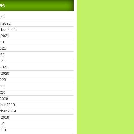
VES
022
r 2021
mber 2021
 2021
021
2021
021
2021
 2021
 2020
2020
020
2020
 2020
ber 2019
mber 2019
 2019
019
2019