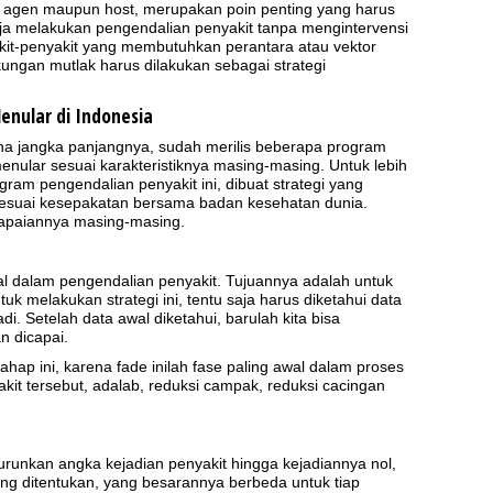
at agen maupun host, merupakan poin penting yang harus
ja melakukan pengendalian penyakit tanpa mengintervensi
akit-penyakit yang membutuhkan perantara atau vektor
ungan mutlak harus dilakukan sebagai strategi
enular di Indonesia
na jangka panjangnya, sudah merilis beberapa program
nular sesuai karakteristiknya masing-masing. Untuk lebih
ram pengendalian penyakit ini, dibuat strategi yang
 sesuai kesepakatan bersama badan kesehatan dunia.
ncapaiannya masing-masing.
al dalam pengendalian penyakit. Tujuannya adalah untuk
k melakukan strategi ini, tentu saja harus diketahui data
i. Setelah data awal diketahui, barulah kita bisa
n dicapai.
ap ini, karena fade inilah fase paling awal dalam proses
akit tersebut, adalab, reduksi campak, reduksi cacingan
nurunkan angka kejadian penyakit hingga kejadiannya nol,
ang ditentukan, yang besarannya berbeda untuk tiap