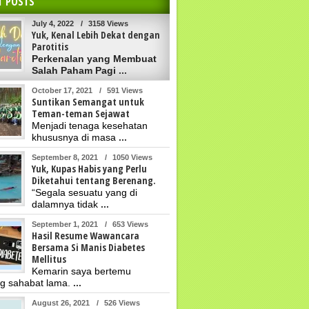
T POSTS
July 4, 2022
/
3158 Views
Yuk, Kenal Lebih Dekat dengan
Parotitis
Perkenalan yang Membuat
Salah Paham Pagi
...
October 17, 2021
/
591 Views
Suntikan Semangat untuk
Teman-teman Sejawat
Menjadi tenaga kesehatan
khususnya di masa
...
September 8, 2021
/
1050 Views
Yuk, Kupas Habis yang Perlu
Diketahui tentang Berenang.
“Segala sesuatu yang di
dalamnya tidak
...
September 1, 2021
/
653 Views
Hasil Resume Wawancara
Bersama Si Manis Diabetes
Mellitus
Kemarin saya bertemu
g sahabat lama.
...
August 26, 2021
/
526 Views