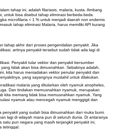
am tahap ini, adalah filariasis, malaria, kusta. Ambang
ni, untuk bisa disebut tahap eliminasi berbeda-beda.
ngka microfilaria < 1 % untuk menjadi daerah non endemis
h masuk tahap eliminasi Malaria, harus memiliki API kurang
 tahap akhir dari proses pengendalian penyakit. Jika
kasi, artinya penyakit tersebut sudah tidak ada lagi di
ikasi. Penyakit tular vektor dan penyakit bersumber
 yang tidak akan bisa dimusnahkan. Sebabnya adalah,
i, kita harus meniadakan vektor penular penyakit dan
nyakitnya, yang sayangnya mustahil untuk dilakukan.
radikasi malaria yang ditularkan oleh nyamuk anopheles,
juga. Dan tindakan memusnahkan nyamuk, merupakan
ebab kita memang tidak bisa memusnahkan nyamuk. Yang
opulasi nyamuk atau mencegah nyamuk menggigit dan
a penyakit yang sudah bisa dimusnahkan dari muka bumi.
ukan lagi di wilayah mana pun di seluruh dunia. Di antaranya
a satu pun negara yang masih terjangkit penyakit ini,
 tetinggal.