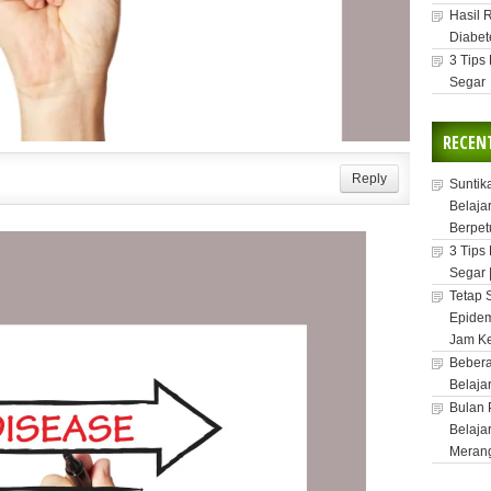
Hasil 
Diabet
3 Tips
Segar
RECEN
Reply
Suntik
Belaja
Berpet
3 Tips
Segar 
Tetap 
Epidem
Jam Ke
Bebera
Belaja
Bulan 
Belaja
Meran