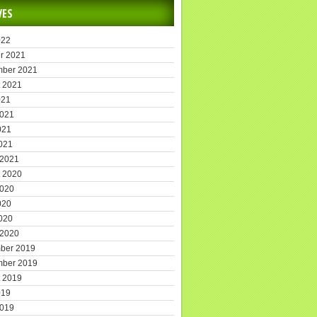
VES
022
r 2021
mber 2021
 2021
021
2021
021
2021
 2021
 2020
2020
020
2020
 2020
ber 2019
mber 2019
 2019
019
2019