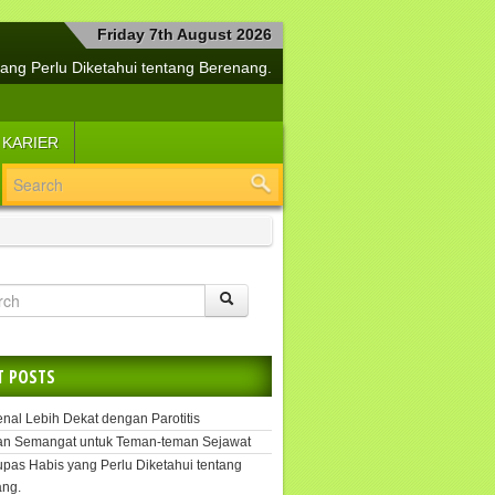
Friday 7th August 2026
ang Perlu Diketahui tentang Berenang.
a Bersama Si Manis Diabetes Mellitus
buh Tetap Sehat dan Jiwa Selalu Segar
 KARIER
lemen Kesehatan Penangkal Covid-19
Yuk, Segera Tangani Hepatitis.
i Cerdas Menjaga Kesehatan Buah Hati
angkah Efektif untuk Melipur Kesedihan
si Suplemen untuk Daya Tahan Tubuh
Tetap Sehat dengan Kekuatan Pikiran
uk, Kenal Lebih Dekat dengan Parotitis
T POSTS
enal Lebih Dekat dengan Parotitis
an Semangat untuk Teman-teman Sejawat
upas Habis yang Perlu Diketahui tentang
ng.