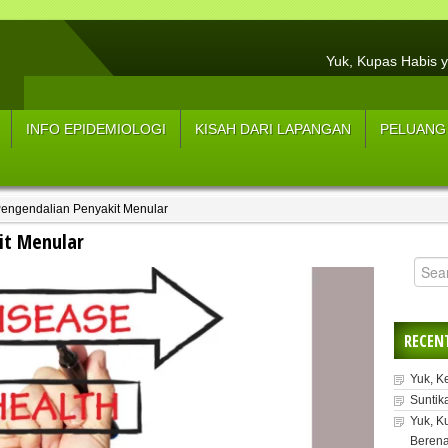
Yuk, Kupas Habis y
Hasil Resume Wawancar
3 Tips Menjaga Tu
INFO EPIDEMIOLOGI
KISAH DARI LAPANGAN
PELUANG
Sup
5 Strateg
 Pengendalian Penyakit Menular
5 L
it Menular
Manfaat Konsum
Y
RECEN
Yuk, K
Suntik
Yuk, K
Berena