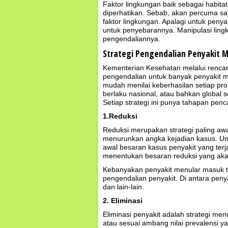
Faktor lingkungan baik sebagai habit
diperhatikan. Sebab, akan percuma sa
faktor lingkungan. Apalagi untuk peny
untuk penyebarannya. Manipulasi lingk
pengendaliannya.
Strategi Pengendalian Penyakit M
Kementerian Kesehatan melalui renca
pengendalian untuk banyak penyakit me
mudah menilai keberhasilan setiap prog
berlaku nasional, atau bahkan global
Setiap strategi ini punya tahapan pe
1.Reduksi
Reduksi merupakan strategi paling aw
menurunkan angka kejadian kasus. Untu
awal besaran kasus penyakit yang terjad
menentukan besaran reduksi yang aka
Kebanyakan penyakit menular masuk tah
pengendalian penyakit. Di antara peny
dan lain-lain.
2. Eliminasi
Eliminasi penyakit adalah strategi me
atau sesuai ambang nilai prevalensi y