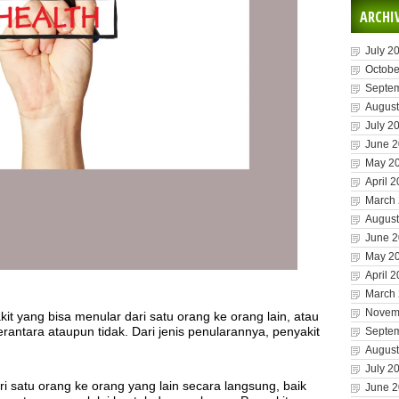
ARCHI
July 2
Octobe
Septe
August
July 2
June 
May 2
April 
March
August
June 
May 2
April 
March
Novem
t yang bisa menular dari satu orang ke orang lain, atau
rantara ataupun tidak. Dari jenis penularannya, penyakit
Septe
August
July 2
i satu orang ke orang yang lain secara langsung, baik
June 