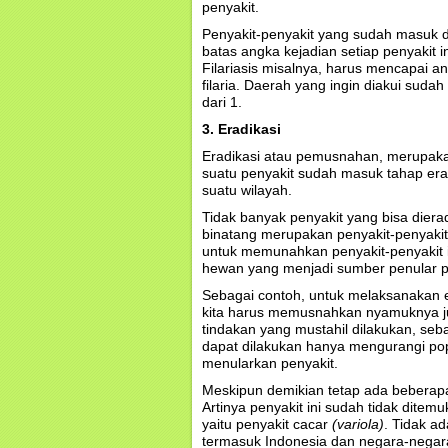
penyakit.
Penyakit-penyakit yang sudah masuk dal
batas angka kejadian setiap penyakit i
Filariasis misalnya, harus mencapai a
filaria. Daerah yang ingin diakui suda
dari 1.
3. Eradikasi
Eradikasi atau pemusnahan, merupakan
suatu penyakit sudah masuk tahap eradi
suatu wilayah.
Tidak banyak penyakit yang bisa dierad
binatang merupakan penyakit-penyakit
untuk memunahkan penyakit-penyakit in
hewan yang menjadi sumber penular pe
Sebagai contoh, untuk melaksanakan e
kita harus memusnahkan nyamuknya 
tindakan yang mustahil dilakukan, s
dapat dilakukan hanya mengurangi p
menularkan penyakit.
Meskipun demikian tetap ada beberap
Artinya penyakit ini sudah tidak ditem
yaitu penyakit cacar
(variola)
. Tidak ad
termasuk Indonesia dan negara-negara