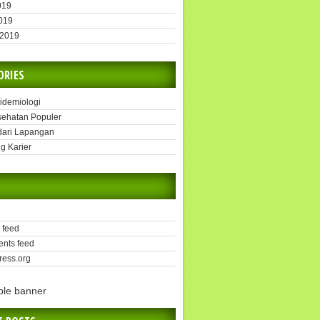
019
2019
 2019
ORIES
pidemiologi
sehatan Populer
dari Lapangan
g Karier
 feed
nts feed
ess.org