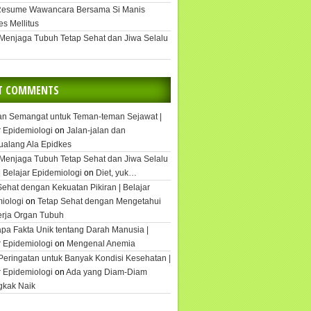
Resume Wawancara Bersama Si Manis
es Mellitus
 Menjaga Tubuh Tetap Sehat dan Jiwa Selalu
T COMMENTS
an Semangat untuk Teman-teman Sejawat |
r Epidemiologi
on
Jalan-jalan dan
ualang Ala Epidkes
 Menjaga Tubuh Tetap Sehat dan Jiwa Selalu
| Belajar Epidemiologi
on
Diet, yuk…
Sehat dengan Kekuatan Pikiran | Belajar
iologi
on
Tetap Sehat dengan Mengetahui
rja Organ Tubuh
pa Fakta Unik tentang Darah Manusia |
r Epidemiologi
on
Mengenal Anemia
Peringatan untuk Banyak Kondisi Kesehatan |
r Epidemiologi
on
Ada yang Diam-Diam
gkak Naik