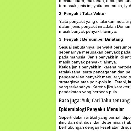
melalui udara, makanan, debu, sentuh
termasuk jenis ini, yaitu pnemonia, typ
2. Penyakit Tular Vektor
Yaitu penyakit yang ditularkan melalui
dalam jenis penyakit ini adalah Demam
masih banyak penyakit lainnya.
3. Penyakit Bersumber Binatang
Sesuai sebutannya, penyakit bersumbe
sebenarnya merupakan penyakit pada 
pada manusia. Jenis penyakit ini di an
masih banyak penyakit lainnya.
Ketiga jenis penyakit ini karena met
tatalaksana, serta pencegahan dan p
pengendalian penyakit menular yang t
strateginya atas poin-poin ini. Tetapi,
yang terkenanya. Karena jika karakte
pendekatan yang berbeda pula.
Baca Juga:
Yuk, Cari Tahu tentang
Epidemiologi Penyakit Menular
Seperti dalam artikel yang pernah dip
ilmu dari distribusi dan determinan (
berhubungan dengan kesehatan di suat