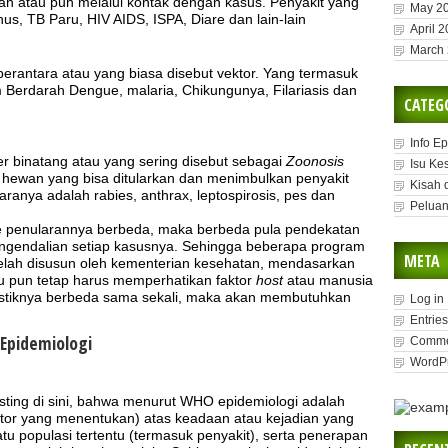
an atau pun melalui kontak dengan kasus. Penyakit yang
May 2
hus, TB Paru, HIV AIDS, ISPA, Diare dan lain-lain
April 
March
 perantara atau yang biasa disebut vektor. Yang termasuk
 Berdarah Dengue, malaria, Chikungunya, Filariasis dan
CATEG
Info E
r binatang atau yang sering disebut sebagai
Zoonosis
Isu Ke
hewan yang bisa ditularkan dan menimbulkan penyakit
Kisah 
taranya adalah rabies, anthrax, leptospirosis, pes dan
Peluan
ode penularannya berbeda, maka berbeda pula pendekatan
engendalian setiap kasusnya. Sehingga beberapa program
META
elah disusun oleh kementerian kesehatan, mendasarkan
 itu pun tetap harus memperhatikan faktor
host
atau manusia
ristiknya berbeda sama sekali, maka akan membutuhkan
Log in
Entries
 Epidemiologi
Comme
WordPr
osting di sini, bahwa menurut WHO epidemiologi adalah
faktor yang menentukan) atas keadaan atau kejadian yang
u populasi tertentu (termasuk penyakit), serta penerapan