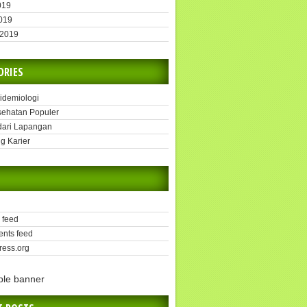
019
2019
 2019
ORIES
pidemiologi
sehatan Populer
dari Lapangan
g Karier
 feed
nts feed
ess.org