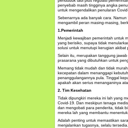
penduduk tadi plus regulasi pemerint
penyebab masih tingginya angka penula
untuk mengendalikan penularan Covid-
Sebenarnya ada banyak cara. Namun b
mengambil peran masing-masing, berko
1.Pemerintah
Menjadi kewajiban pemerintah untuk 
yang berisiko, supaya tidak menularka
solusi untuk menutupi kerugian akibat
Selain itu, merupakan tanggung jawab
prasarana yang dibutuhkan untuk peng
Memang tidak mudah dan tidak murah 
kecepatan dalam menanggapi kebutuha
penanggulangannya pula. Tinggal kepu
apakah akan serius menanganinya ata
2. Tim Kesehatan
Tidak dipungkiri mereka ini lah yan
Covid-19. Dan meskipun tenaga medis
dan mengobati para penderita, tidak b
mereka lah yang membantu menentukan
Adalah penting untuk memastikan sar
menjalankan tugasnya, selalu tersedia