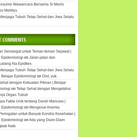
Resume Wawancara Bersama Si Manis
es Mellitus
 Menjaga Tubuh Tetap Sehat dan Jiwa Selalu
T COMMENTS
an Semangat untuk Teman-teman Sejawat |
r Epidemiologi
on
Jalan-jalan dan
ualang Ala Epidkes
 Menjaga Tubuh Tetap Sehat dan Jiwa Selalu
| Belajar Epidemiologi
on
Diet, yuk…
Sehat dengan Kekuatan Pikiran | Belajar
iologi
on
Tetap Sehat dengan Mengetahui
rja Organ Tubuh
pa Fakta Unik tentang Darah Manusia |
r Epidemiologi
on
Mengenal Anemia
Peringatan untuk Banyak Kondisi Kesehatan |
r Epidemiologi
on
Ada yang Diam-Diam
gkak Naik