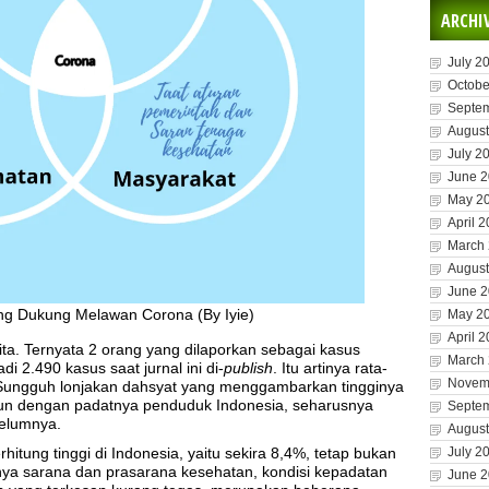
ARCHI
July 2
Octobe
Septe
August
July 2
June 
May 2
April 
March
August
June 
ng Dukung Melawan Corona (By Iyie)
May 2
April 
ta. Ternyata 2 orang yang dilaporkan sebagai kasus
March
di 2.490 kasus saat jurnal ini di-
publish
. Itu artinya rata-
Novem
i. Sungguh lonjakan dahsyat yang menggambarkan tingginya
ipun dengan padatnya penduduk Indonesia, seharusnya
Septe
belumnya.
August
itung tinggi di Indonesia, yaitu sekira 8,4%, tetap bukan
July 2
ya sarana dan prasarana kesehatan, kondisi kepadatan
June 