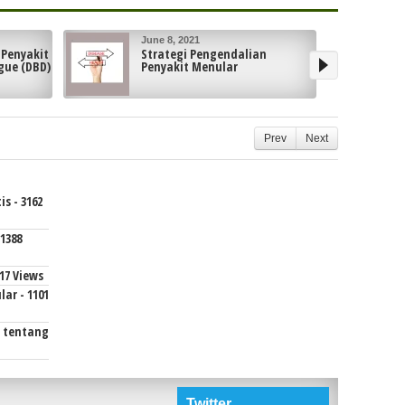
May 24, 2021
n
Mengantisipasi Terjadinya
Keracunan Pangan
Prev
Next
s - 3162
1388
17 Views
ar - 1101
i tentang
Twitter