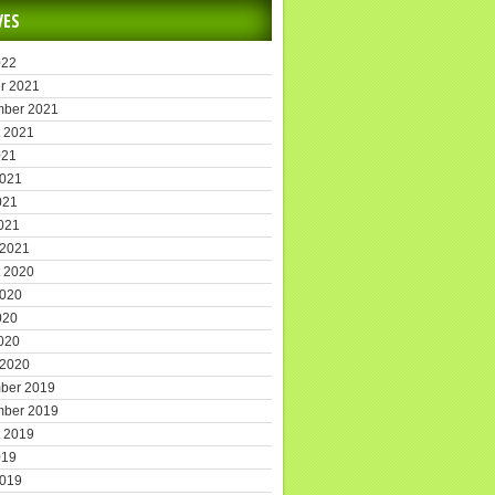
VES
022
r 2021
mber 2021
 2021
021
2021
021
2021
 2021
 2020
2020
020
2020
 2020
ber 2019
mber 2019
 2019
019
2019