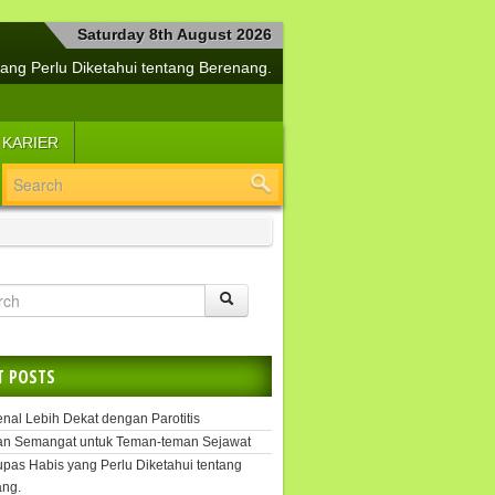
Saturday 8th August 2026
ang Perlu Diketahui tentang Berenang.
a Bersama Si Manis Diabetes Mellitus
buh Tetap Sehat dan Jiwa Selalu Segar
 KARIER
lemen Kesehatan Penangkal Covid-19
Yuk, Segera Tangani Hepatitis.
i Cerdas Menjaga Kesehatan Buah Hati
angkah Efektif untuk Melipur Kesedihan
si Suplemen untuk Daya Tahan Tubuh
Tetap Sehat dengan Kekuatan Pikiran
uk, Kenal Lebih Dekat dengan Parotitis
T POSTS
enal Lebih Dekat dengan Parotitis
an Semangat untuk Teman-teman Sejawat
upas Habis yang Perlu Diketahui tentang
ng.