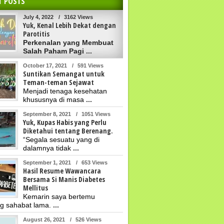
T POSTS
July 4, 2022
/
3162 Views
Yuk, Kenal Lebih Dekat dengan
Parotitis
Perkenalan yang Membuat
Salah Paham Pagi
...
October 17, 2021
/
591 Views
Suntikan Semangat untuk
Teman-teman Sejawat
Menjadi tenaga kesehatan
khususnya di masa
...
September 8, 2021
/
1051 Views
Yuk, Kupas Habis yang Perlu
Diketahui tentang Berenang.
“Segala sesuatu yang di
dalamnya tidak
...
September 1, 2021
/
653 Views
Hasil Resume Wawancara
Bersama Si Manis Diabetes
Mellitus
Kemarin saya bertemu
g sahabat lama.
...
August 26, 2021
/
526 Views