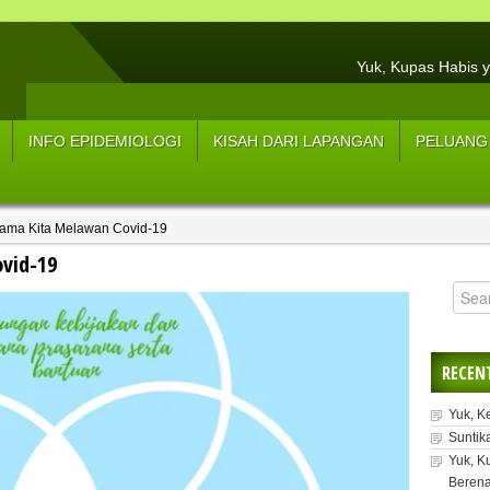
Yuk, Kupas Habis y
Hasil Resume Wawancar
3 Tips Menjaga Tu
INFO EPIDEMIOLOGI
KISAH DARI LAPANGAN
PELUANG
Sup
5 Strateg
sama Kita Melawan Covid-19
5 L
vid-19
Manfaat Konsum
Y
RECEN
Yuk, K
Suntik
Yuk, K
Berena