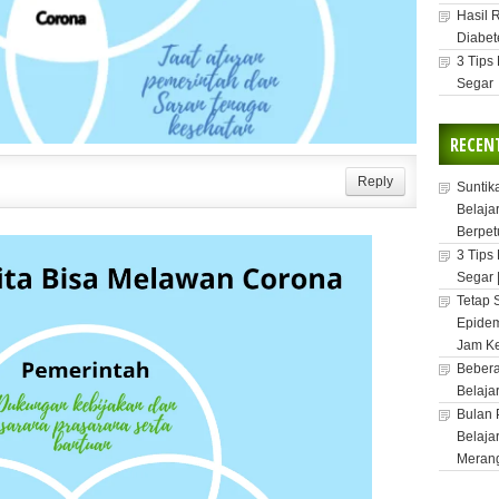
Hasil 
Diabet
3 Tips
Segar
RECEN
Reply
Suntik
Belaja
Berpet
3 Tips
Segar 
Tetap 
Epidem
Jam Ke
Bebera
Belaja
Bulan 
Belaja
Meran