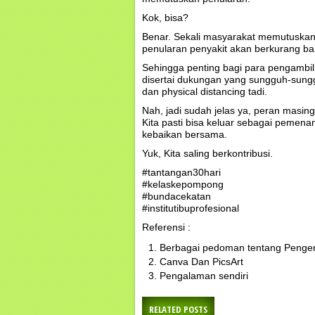
Kok, bisa?
Benar. Sekali masyarakat memutuskan 
penularan penyakit akan berkurang bah
Sehingga penting bagi para pengambil
disertai dukungan yang sungguh-sungg
dan physical distancing tadi.
Nah, jadi sudah jelas ya, peran masi
Kita pasti bisa keluar sebagai pemen
kebaikan bersama.
Yuk, Kita saling berkontribusi.
#tantangan30hari
#kelaskepompong
#bundacekatan
#institutibuprofesional
Referensi :
Berbagai pedoman tentang Pengen
Canva Dan PicsArt
Pengalaman sendiri
RELATED POSTS