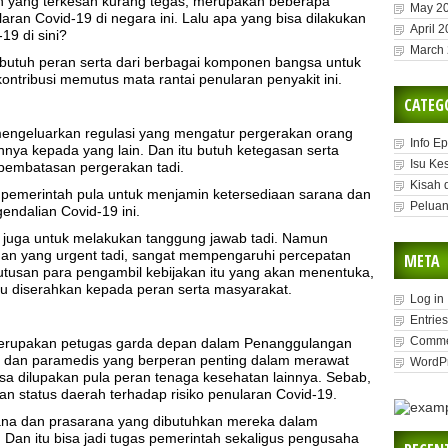
ah yang terkesan kurang tegas, merupakan beberapa
May 2
ran Covid-19 di negara ini. Lalu apa yang bisa dilakukan
April 
19 di sini?
March
utuh peran serta dari berbagai komponen bangsa untuk
ntribusi memutus mata rantai penularan penyakit ini.
CATEG
mengeluarkan regulasi yang mengatur pergerakan orang
Info E
nnya kepada yang lain. Dan itu butuh ketegasan serta
Isu Ke
 pembatasan pergerakan tadi.
Kisah 
 pemerintah pula untuk menjamin ketersediaan sarana dan
Peluan
endalian Covid-19 ini.
juga untuk melakukan tanggung jawab tadi. Namun
n yang urgent tadi, sangat mempengaruhi percepatan
META
tusan para pengambil kebijakan itu yang akan menentuka,
u diserahkan kepada peran serta masyarakat.
Log in
Entries
Comme
g merupakan petugas garda depan dalam Penanggulangan
 dan paramedis yang berperan penting dalam merawat
WordPr
isa dilupakan pula peran tenaga kesehatan lainnya. Sebab,
 status daerah terhadap risiko penularan Covid-19.
ana dan prasarana yang dibutuhkan mereka dalam
. Dan itu bisa jadi tugas pemerintah sekaligus pengusaha