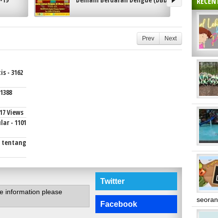
RECEN
Prev
Next
s - 3162
1388
17 Views
ar - 1101
i tentang
Twitter
te information please
seoran
Facebook