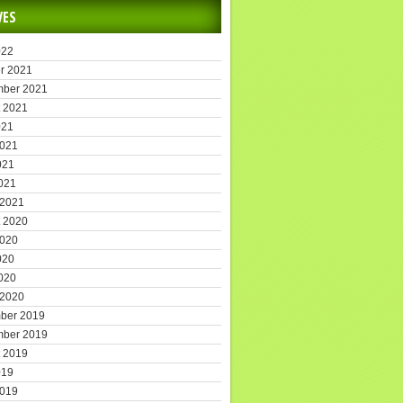
VES
022
r 2021
mber 2021
 2021
021
2021
021
2021
 2021
 2020
2020
020
2020
 2020
ber 2019
mber 2019
 2019
019
2019