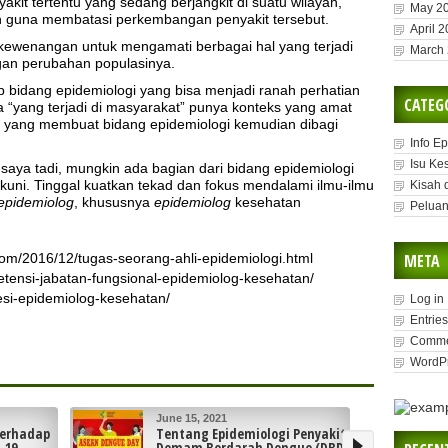
akit tertentu yang sedang berjangkit di suatu wilayah,
May 2
 guna membatasi perkembangan penyakit tersebut.
April 
ewenangan untuk mengamati berbagai hal yang terjadi
March
gan perubahan populasinya.
p bidang epidemiologi yang bisa menjadi ranah perhatian
CATEG
 “yang terjadi di masyarakat” punya konteks yang amat
 lah yang membuat bidang epidemiologi kemudian dibagi
Info E
Isu Ke
 saya tadi, mungkin ada bagian dari bidang epidemiologi
kuni. Tinggal kuatkan tekad dan fokus mendalami ilmu-ilmu
Kisah 
epidemiolog
, khususnya
epidemiolog
kesehatan
Peluan
.com/2016/12/tugas-seorang-ahli-epidemiologi.html
META
etensi-jabatan-fungsional-epidemiolog-kesehatan/
fesi-epidemiolog-kesehatan/
Log in
Entries
Comme
WordPr
June 8, 2021
logi Penyakit
Strategi Pengendalian
 Dengue (DBD)
Penyakit Menular