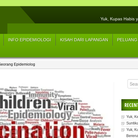
Yuk, Kupas Habis y
Hasil Resume Wawancar
3 Tips Menjaga Tu
INFO EPIDEMIOLOGI
KISAH DARI LAPANGAN
PELUANG
Sup
5 Strateg
Seorang Epidemiolog
5 L
Manfaat Konsum
Y
RECEN
Yuk, K
Suntik
Yuk, K
Berena