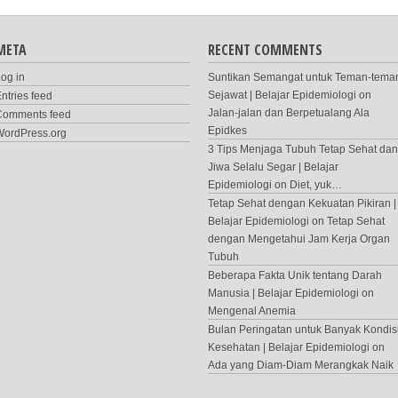
META
RECENT COMMENTS
og in
Suntikan Semangat untuk Teman-tema
Sejawat | Belajar Epidemiologi
on
ntries feed
Jalan-jalan dan Berpetualang Ala
Comments feed
Epidkes
WordPress.org
3 Tips Menjaga Tubuh Tetap Sehat dan
Jiwa Selalu Segar | Belajar
Epidemiologi
on
Diet, yuk…
Tetap Sehat dengan Kekuatan Pikiran |
Belajar Epidemiologi
on
Tetap Sehat
dengan Mengetahui Jam Kerja Organ
Tubuh
Beberapa Fakta Unik tentang Darah
Manusia | Belajar Epidemiologi
on
Mengenal Anemia
Bulan Peringatan untuk Banyak Kondis
Kesehatan | Belajar Epidemiologi
on
Ada yang Diam-Diam Merangkak Naik