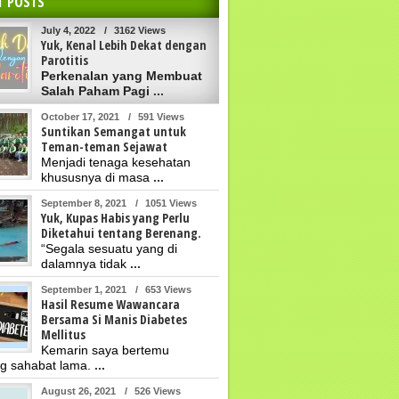
T POSTS
July 4, 2022
/
3162 Views
Yuk, Kenal Lebih Dekat dengan
Parotitis
Perkenalan yang Membuat
Salah Paham Pagi
...
October 17, 2021
/
591 Views
Suntikan Semangat untuk
Teman-teman Sejawat
Menjadi tenaga kesehatan
khususnya di masa
...
September 8, 2021
/
1051 Views
Yuk, Kupas Habis yang Perlu
Diketahui tentang Berenang.
“Segala sesuatu yang di
dalamnya tidak
...
September 1, 2021
/
653 Views
Hasil Resume Wawancara
Bersama Si Manis Diabetes
Mellitus
Kemarin saya bertemu
g sahabat lama.
...
August 26, 2021
/
526 Views