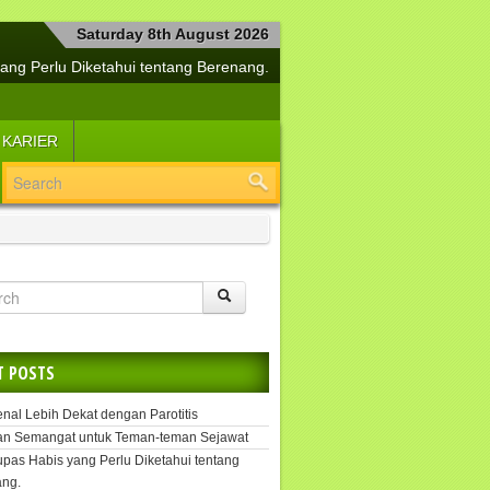
Saturday 8th August 2026
ang Perlu Diketahui tentang Berenang.
a Bersama Si Manis Diabetes Mellitus
buh Tetap Sehat dan Jiwa Selalu Segar
 KARIER
lemen Kesehatan Penangkal Covid-19
Yuk, Segera Tangani Hepatitis.
i Cerdas Menjaga Kesehatan Buah Hati
angkah Efektif untuk Melipur Kesedihan
si Suplemen untuk Daya Tahan Tubuh
Tetap Sehat dengan Kekuatan Pikiran
uk, Kenal Lebih Dekat dengan Parotitis
T POSTS
enal Lebih Dekat dengan Parotitis
an Semangat untuk Teman-teman Sejawat
upas Habis yang Perlu Diketahui tentang
ng.