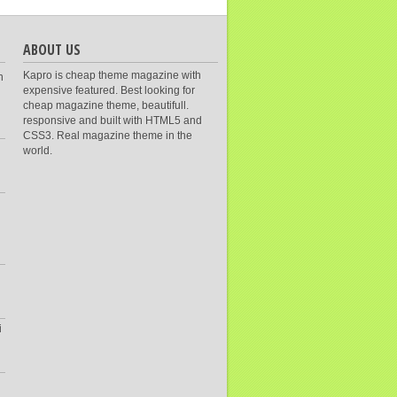
ABOUT US
Kapro is cheap theme magazine with
n
expensive featured. Best looking for
cheap magazine theme, beautifull.
responsive and built with HTML5 and
CSS3. Real magazine theme in the
world.
i