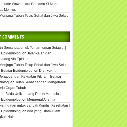
Resume Wawancara Bersama Si Manis
es Mellitus
 Menjaga Tubuh Tetap Sehat dan Jiwa Selalu
T COMMENTS
an Semangat untuk Teman-teman Sejawat |
r Epidemiologi
on
Jalan-jalan dan
ualang Ala Epidkes
 Menjaga Tubuh Tetap Sehat dan Jiwa Selalu
| Belajar Epidemiologi
on
Diet, yuk…
Sehat dengan Kekuatan Pikiran | Belajar
iologi
on
Tetap Sehat dengan Mengetahui
rja Organ Tubuh
pa Fakta Unik tentang Darah Manusia |
r Epidemiologi
on
Mengenal Anemia
Peringatan untuk Banyak Kondisi Kesehatan |
r Epidemiologi
on
Ada yang Diam-Diam
gkak Naik