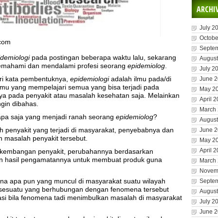
ARCHI
July 2
Octobe
.com
Septe
idemiologi
pada postingan beberapa waktu lalu, sekarang
August
memahami dan mendalami profesi seorang
epidemiolog
.
July 2
dari kata pembentuknya,
epidemiologi
adalah ilmu pada/di
June 
lmu yang mempelajari semua yang bisa terjadi pada
May 2
nya pada penyakit atau masalah kesehatan saja. Melainkan
April 
ngin dibahas.
March
 apa saja yang menjadi ranah seorang
epidemiolog
?
August
h penyakit yang terjadi di masyarakat, penyebabnya dan
June 
n masalah penyakit tersebut.
May 2
April 
rkembangan penyakit, perubahannya berdasarkan
kan hasil pengamatannya untuk membuat produk guna
March
Novem
na apa pun yang muncul di masyarakat suatu wilayah
Septe
a sesuatu yang berhubungan dengan fenomena tersebut
August
si bila fenomena tadi menimbulkan masalah di masyarakat
July 2
June 