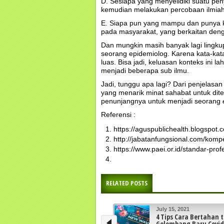
D. Sesiapa yang menyelidiki suatu peny
kemudian melakukan percobaan ilmiah
E. Siapa pun yang mampu dan punya k
pada masyarakat, yang berkaitan den
Dan mungkin masih banyak lagi lingku
seorang epidemiolog. Karena kata-kata
luas. Bisa jadi, keluasan konteks ini
menjadi beberapa sub ilmu.
Jadi, tunggu apa lagi? Dari penjelasan
yang menarik minat sahabat untuk dite
penunjangnya untuk menjadi seorang
Referensi :
https://aguspublichealth.blogspot
http://jabatanfungsional.com/komp
https://www.paei.or.id/standar-pro
RELATED POSTS
July 15, 2021
June 15, 2021
4 Tips Cara Bertahan terhadap
Tentang Epidemio
Gelombang Baru Covid-19
Demam Berdarah