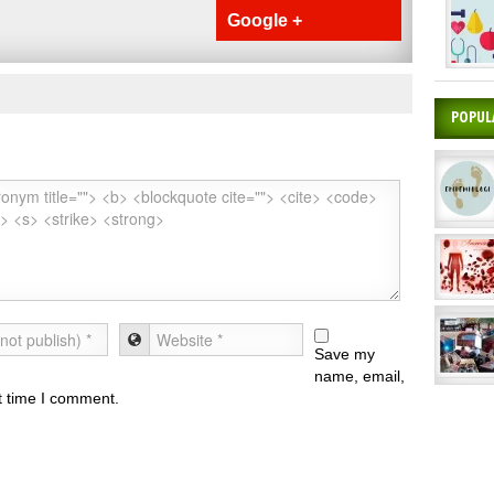
Google +
POPUL
Save my
name, email,
xt time I comment.