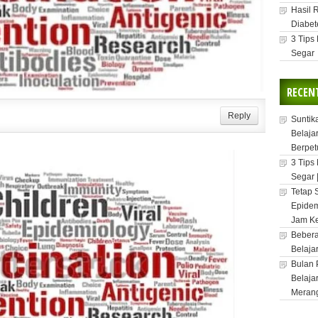
Hasil 
Diabet
3 Tips
Segar
RECEN
Reply
Suntik
Belaja
Berpet
3 Tips
Segar 
Tetap 
Epidem
Jam Ke
Bebera
Belaja
Bulan 
Belaja
Meran