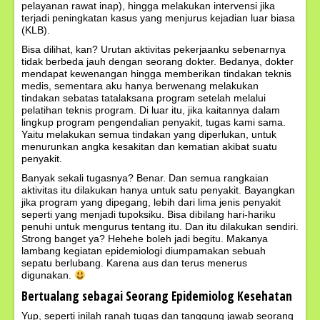
pelayanan rawat inap), hingga melakukan intervensi jika
terjadi peningkatan kasus yang menjurus kejadian luar biasa
(KLB).
Bisa dilihat, kan? Urutan aktivitas pekerjaanku sebenarnya
tidak berbeda jauh dengan seorang dokter. Bedanya, dokter
mendapat kewenangan hingga memberikan tindakan teknis
medis, sementara aku hanya berwenang melakukan
tindakan sebatas tatalaksana program setelah melalui
pelatihan teknis program. Di luar itu, jika kaitannya dalam
lingkup program pengendalian penyakit, tugas kami sama.
Yaitu melakukan semua tindakan yang diperlukan, untuk
menurunkan angka kesakitan dan kematian akibat suatu
penyakit.
Banyak sekali tugasnya? Benar. Dan semua rangkaian
aktivitas itu dilakukan hanya untuk satu penyakit. Bayangkan
jika program yang dipegang, lebih dari lima jenis penyakit
seperti yang menjadi tupoksiku. Bisa dibilang hari-hariku
penuhi untuk mengurus tentang itu. Dan itu dilakukan sendiri.
Strong banget ya? Hehehe boleh jadi begitu. Makanya
lambang kegiatan epidemiologi diumpamakan sebuah
sepatu berlubang. Karena aus dan terus menerus
digunakan.
Bertualang sebagai Seorang Epidemiolog Kesehatan
Yup, seperti inilah ranah tugas dan tanggung jawab seorang