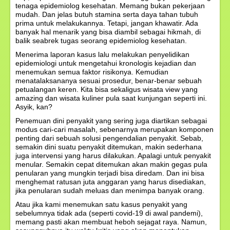
tenaga epidemiolog kesehatan. Memang bukan pekerjaan
mudah. Dan jelas butuh stamina serta daya tahan tubuh
prima untuk melakukannya. Tetapi, jangan khawatir. Ada
banyak hal menarik yang bisa diambil sebagai hikmah, di
balik seabrek tugas seorang epidemiolog kesehatan.
Menerima laporan kasus lalu melakukan penyelidikan
epidemiologi untuk mengetahui kronologis kejadian dan
menemukan semua faktor risikonya. Kemudian
menatalaksananya sesuai prosedur, benar-benar sebuah
petualangan keren. Kita bisa sekaligus wisata view yang
amazing dan wisata kuliner pula saat kunjungan seperti ini.
Asyik, kan?
Penemuan dini penyakit yang sering juga diartikan sebagai
modus cari-cari masalah, sebenarnya merupakan komponen
penting dari sebuah solusi pengendalian penyakit. Sebab,
semakin dini suatu penyakit ditemukan, makin sederhana
juga intervensi yang harus dilakukan. Apalagi untuk penyakit
menular. Semakin cepat ditemukan akan makin gegas pula
penularan yang mungkin terjadi bisa diredam. Dan ini bisa
menghemat ratusan juta anggaran yang harus disediakan,
jika penularan sudah meluas dan menimpa banyak orang.
Atau jika kami menemukan satu kasus penyakit yang
sebelumnya tidak ada (seperti covid-19 di awal pandemi),
memang pasti akan membuat heboh sejagat raya. Namun,