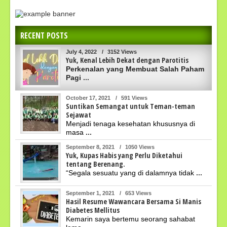
RECENT POSTS
July 4, 2022
/
3152 Views
Yuk, Kenal Lebih Dekat dengan Parotitis
Perkenalan yang Membuat Salah Paham
Pagi
...
October 17, 2021
/
591 Views
Suntikan Semangat untuk Teman-teman
Sejawat
Menjadi tenaga kesehatan khususnya di
masa
...
September 8, 2021
/
1050 Views
Yuk, Kupas Habis yang Perlu Diketahui
tentang Berenang.
“Segala sesuatu yang di dalamnya tidak
...
September 1, 2021
/
653 Views
Hasil Resume Wawancara Bersama Si Manis
Diabetes Mellitus
Kemarin saya bertemu seorang sahabat