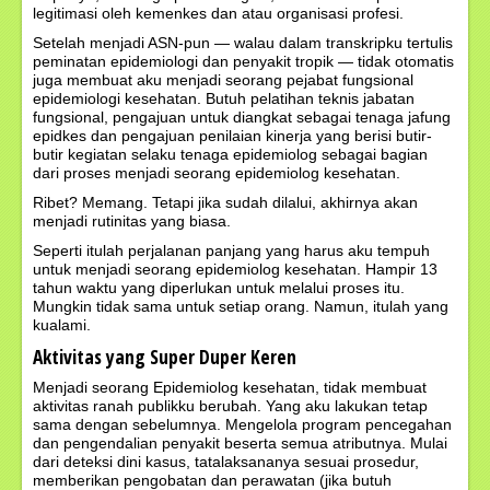
legitimasi oleh kemenkes dan atau organisasi profesi.
Setelah menjadi ASN-pun — walau dalam transkripku tertulis
peminatan epidemiologi dan penyakit tropik — tidak otomatis
juga membuat aku menjadi seorang pejabat fungsional
epidemiologi kesehatan. Butuh pelatihan teknis jabatan
fungsional, pengajuan untuk diangkat sebagai tenaga jafung
epidkes dan pengajuan penilaian kinerja yang berisi butir-
butir kegiatan selaku tenaga epidemiolog sebagai bagian
dari proses menjadi seorang epidemiolog kesehatan.
Ribet? Memang. Tetapi jika sudah dilalui, akhirnya akan
menjadi rutinitas yang biasa.
Seperti itulah perjalanan panjang yang harus aku tempuh
untuk menjadi seorang epidemiolog kesehatan. Hampir 13
tahun waktu yang diperlukan untuk melalui proses itu.
Mungkin tidak sama untuk setiap orang. Namun, itulah yang
kualami.
Aktivitas yang Super Duper Keren
Menjadi seorang Epidemiolog kesehatan, tidak membuat
aktivitas ranah publikku berubah. Yang aku lakukan tetap
sama dengan sebelumnya. Mengelola program pencegahan
dan pengendalian penyakit beserta semua atributnya. Mulai
dari deteksi dini kasus, tatalaksananya sesuai prosedur,
memberikan pengobatan dan perawatan (jika butuh