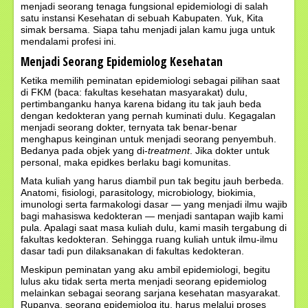
menjadi seorang tenaga fungsional epidemiologi di salah
satu instansi Kesehatan di sebuah Kabupaten. Yuk, Kita
simak bersama. Siapa tahu menjadi jalan kamu juga untuk
mendalami profesi ini.
Menjadi Seorang Epidemiolog Kesehatan
Ketika memilih peminatan epidemiologi sebagai pilihan saat
di FKM (baca: fakultas kesehatan masyarakat) dulu,
pertimbanganku hanya karena bidang itu tak jauh beda
dengan kedokteran yang pernah kuminati dulu. Kegagalan
menjadi seorang dokter, ternyata tak benar-benar
menghapus keinginan untuk menjadi seorang penyembuh.
Bedanya pada objek yang di-
treatment
. Jika dokter untuk
personal, maka epidkes berlaku bagi komunitas.
Mata kuliah yang harus diambil pun tak begitu jauh berbeda.
Anatomi, fisiologi, parasitology, microbiology, biokimia,
imunologi serta farmakologi dasar — yang menjadi ilmu wajib
bagi mahasiswa kedokteran — menjadi santapan wajib kami
pula. Apalagi saat masa kuliah dulu, kami masih tergabung di
fakultas kedokteran. Sehingga ruang kuliah untuk ilmu-ilmu
dasar tadi pun dilaksanakan di fakultas kedokteran.
Meskipun peminatan yang aku ambil epidemiologi, begitu
lulus aku tidak serta merta menjadi seorang epidemiolog
melainkan sebagai seorang sarjana kesehatan masyarakat.
Rupanya, seorang epidemiolog itu, harus melalui proses