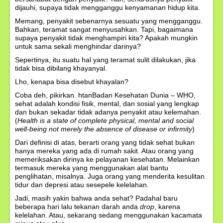
dijauhi, supaya tidak mengganggu kenyamanan hidup kita.
Memang, penyakit sebenarnya sesuatu yang mengganggu.
Bahkan, teramat sangat menyusahkan. Tapi, bagaimana
supaya penyakit tidak menghampiri kita? Apakah mungkin
untuk sama sekali menghindar darinya?
Sepertinya, itu suatu hal yang teramat sulit dilakukan, jika
tidak bisa dibilang khayanyal.
Lho, kenapa bisa disebut khayalan?
Coba deh, pikirkan. htanBadan Kesehatan Dunia – WHO,
sehat adalah kondisi fisik, mental, dan sosial yang lengkap
dan bukan sekadar tidak adanya penyakit atau kelemahan.
(
Health is a state of complete physical, mental and social
well-being not merely the absence of disease or infirmity
)
Dari definisi di atas, berarti orang yang tidak sehat bukan
hanya mereka yang ada di rumah sakit. Atau orang yang
memeriksakan dirinya ke pelayanan kesehatan. Melainkan
termasuk mereka yang menggunakan alat bantu
penglihatan, misalnya. Juga orang yang menderita kesulitan
tidur dan depresi atau sesepele kelelahan.
Jadi, masih yakin bahwa anda sehat? Padahal baru
beberapa hari lalu tekanan darah anda
drop
, karena
kelelahan. Atau, sekarang sedang menggunakan kacamata