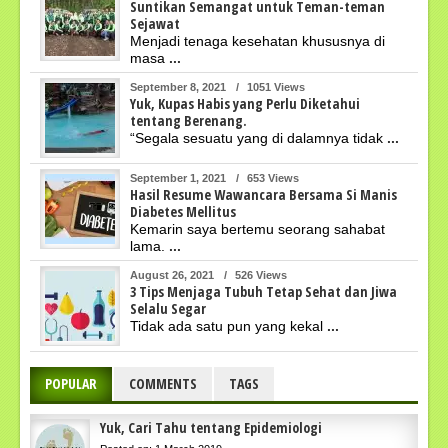
Suntikan Semangat untuk Teman-teman
Sejawat
Menjadi tenaga kesehatan khususnya di
masa
...
September 8, 2021
/
1051 Views
Yuk, Kupas Habis yang Perlu Diketahui
tentang Berenang.
“Segala sesuatu yang di dalamnya tidak
...
September 1, 2021
/
653 Views
Hasil Resume Wawancara Bersama Si Manis
Diabetes Mellitus
Kemarin saya bertemu seorang sahabat
lama.
...
August 26, 2021
/
526 Views
3 Tips Menjaga Tubuh Tetap Sehat dan Jiwa
Selalu Segar
Tidak ada satu pun yang kekal
...
POPULAR
COMMENTS
TAGS
Yuk, Cari Tahu tentang Epidemiologi